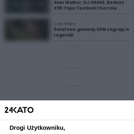
Alan Walker, DJ SNAKE, Bedoes
2115: Fajer Festiwal Chorzów
Czas Wolny
Światowe gwiazdy EDM zagrają w
Legendii
REKLAMA
REKLAMA
REKLAMA
Drogi Użytkowniku,