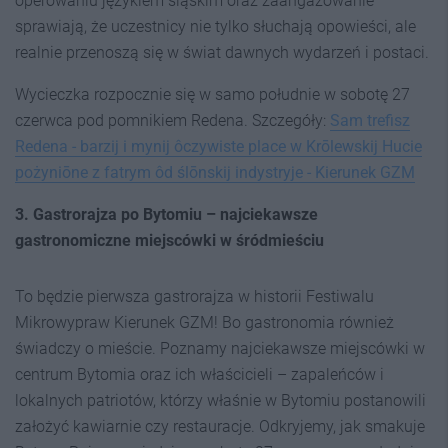
operowaniu językiem śląskim oraz zaangażowanie
sprawiają, że uczestnicy nie tylko słuchają opowieści, ale
realnie przenoszą się w świat dawnych wydarzeń i postaci.
Wycieczka rozpocznie się w samo południe w sobotę 27
czerwca pod pomnikiem Redena. Szczegóły:
Sam trefisz
Redena - barzij i mynij ôczywiste place w Krōlewskij Hucie
pożyniōne z fatrym ôd ślōnskij indystryje - Kierunek GZM
3.
Gastrorajza po Bytomiu – najciekawsze
gastronomiczne miejscówki w śródmieściu
To będzie pierwsza gastrorajza w historii Festiwalu
Mikrowypraw Kierunek GZM! Bo gastronomia również
świadczy o mieście. Poznamy najciekawsze miejscówki w
centrum Bytomia oraz ich właścicieli – zapaleńców i
lokalnych patriotów, którzy właśnie w Bytomiu postanowili
założyć kawiarnie czy restauracje. Odkryjemy, jak smakuje