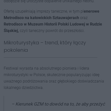
odbędzie się uroczyste odpalenie unikalnego neonu.
Ofertę uzupełniają imprezy taneczne, w tym pl
enerowe
Metrodisco na katowickich Sztauwajerach
oraz
Retrodisco w Muzeum Historii Polski Ludowej w Rudzie
Śląskiej,
czyli taneczny powrót do przeszłości.
Mikroturystyka – trend, który łączy
pokolenia
Festiwal wyrasta na absolutnego pioniera i lidera
mikroturystyki w Polsce, skutecznie popularyzując ideę
uważnego podróżowania oraz głębokiego doświadczania
lokalnego dziedzictwa.
– Kierunek GZM to dowód na to, że aby przeżyć