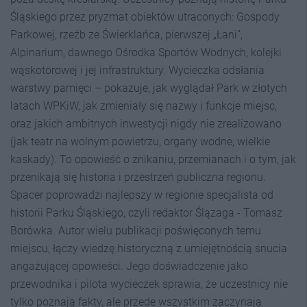
Śląskiego przez pryzmat obiektów utraconych: Gospody
Parkowej, rzeźb ze Świerklańca, pierwszej „Łani”,
Alpinarium, dawnego Ośrodka Sportów Wodnych, kolejki
wąskotorowej i jej infrastruktury. Wycieczka odsłania
warstwy pamięci – pokazuje, jak wyglądał Park w złotych
latach WPKiW, jak zmieniały się nazwy i funkcje miejsc,
oraz jakich ambitnych inwestycji nigdy nie zrealizowano
(jak teatr na wolnym powietrzu, organy wodne, wielkie
kaskady). To opowieść o znikaniu, przemianach i o tym, jak
przenikają się historia i przestrzeń publiczna regionu.
Spacer poprowadzi najlepszy w regionie specjalista od
historii Parku Śląskiego, czyli redaktor Ślązaga - Tomasz
Borówka. Autor wielu publikacji poświęconych temu
miejscu, łączy wiedzę historyczną z umiejętnością snucia
angażującej opowieści. Jego doświadczenie jako
przewodnika i pilota wycieczek sprawia, że uczestnicy nie
tylko poznają fakty, ale przede wszystkim zaczynają