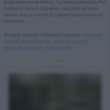
potęgi przemysłowej Katowic. Wycieczkę poprowadzą Piotr
Fulglewicz i Barbara Zygmańska, specjaliści od historii
Katowic, autorzy w sumie już czterech spacerowników po
Katowicach.
Szczegóły wycieczki i informacje o zapisach:
Industrialne
kontrasty północy Katowic – spacer po dzielnicy
Wełnowiec-Józefowiec - Kierunek GZM
REKLAMA