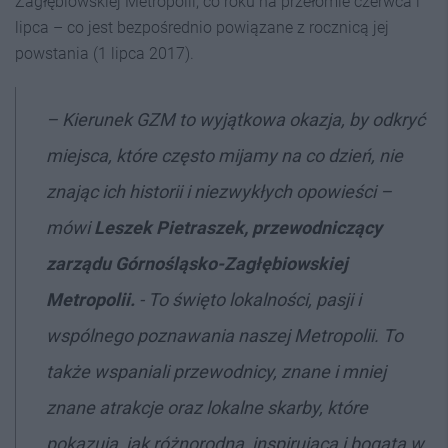
Zagłębiowskiej Metropolii, co roku na przełomie czerwca i
lipca – co jest bezpośrednio powiązane z rocznicą jej
powstania (1 lipca 2017).
– Kierunek GZM to wyjątkowa okazja, by odkryć
miejsca, które często mijamy na co dzień, nie
znając ich historii i niezwykłych opowieści
–
mówi
Leszek Pietraszek, przewodniczący
zarządu Górnośląsko-Zagłębiowskiej
Metropolii.
- To święto lokalności, pasji i
wspólnego poznawania naszej Metropolii. To
także wspaniali przewodnicy, znane i mniej
znane atrakcje oraz lokalne skarby, które
pokazują, jak różnorodna, inspirująca i bogata w