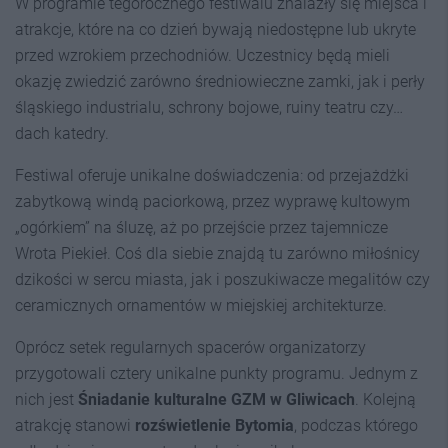
W programie tegorocznego festiwalu znalazły się miejsca i
atrakcje, które na co dzień bywają niedostępne lub ukryte
przed wzrokiem przechodniów. Uczestnicy będą mieli
okazję zwiedzić zarówno średniowieczne zamki, jak i perły
śląskiego industrialu, schrony bojowe, ruiny teatru czy…
dach katedry.
Festiwal oferuje unikalne doświadczenia: od przejażdżki
zabytkową windą paciorkową, przez wyprawę kultowym
„ogórkiem” na śluzę, aż po przejście przez tajemnicze
Wrota Piekieł. Coś dla siebie znajdą tu zarówno miłośnicy
dzikości w sercu miasta, jak i poszukiwacze megalitów czy
ceramicznych ornamentów w miejskiej architekturze.
Oprócz setek regularnych spacerów organizatorzy
przygotowali cztery unikalne punkty programu. Jednym z
nich jest
Śniadanie kulturalne GZM w Gliwicach
. Kolejną
atrakcję stanowi
rozświetlenie Bytomia
, podczas którego