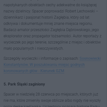
napotykanych obiektach cechy adekwatne do książęcej
nazwy dzielnicy. Spacer poprowadzi Robert Lechowski –
dziennikarz i pasjonat historii Zagłębia, który od lat
odkrywa i dokumentuje mniej znane miejsca regionu.
Badacz-amator przeszłości Zagłębia Dąbrowskiego, jego
eksplorator oraz propagator tożsamości. Autor reportaży z
wycieczek po jego terenie, szczególnie z miejsc i obiektów
mało popularnych i nieoczywistych.
Szczegóły wycieczki i informacje o zapisach:
Sosnowiecki
Konstantynów. W poszukiwaniu miejsc godnych
koronowanych głów - Kierunek GZM
5. Park Śląski zaginiony
Spacer w niedzielę 28 czerwca po miejscach, których już
nie ma, które zmieniły swoje oblicze albo nigdy nie wyszły
poza deskę kreślarską. Uczestnicy poznają historię Parku