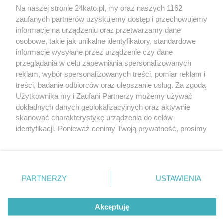
Na naszej stronie 24kato.pl, my oraz naszych 1162
Wydawca mediów
lokalnych
zaufanych partnerów uzyskujemy dostęp i przechowujemy
informacje na urządzeniu oraz przetwarzamy dane
osobowe, takie jak unikalne identyfikatory, standardowe
informacje wysyłane przez urządzenie czy dane
przeglądania w celu zapewniania spersonalizowanych
reklam, wybór spersonalizowanych treści, pomiar reklam i
Nie zapomnij
treści, badanie odbiorców oraz ulepszanie usług. Za zgodą
zapoznać się z:
polityką prywatności
regulamin korzystania z portali
Użytkownika my i Zaufani Partnerzy możemy używać
Twoje
miasto
Skontakuj się
z nami
dokładnych danych geolokalizacyjnych oraz aktywnie
Piekary Śląskie
Kontakt
skanować charakterystykę urządzenia do celów
Chorzów
Wydawca
identyfikacji. Ponieważ cenimy Twoją prywatność, prosimy
Tarnowskie Góry
Redakcja
Ruda Śląska
Newsletter
o zgodę na korzystanie z tych technologii poprzez
Świętochłowice
Reklama
kliknięcie „Akceptuję”. Zgoda jest dobrowolna i zawsze
Tychy
możesz ją zmienić/wycofać klikając przycisk ustawień
Bytom
Katowice
prywatności znajdujący się w lewym dolnym rogu strony
PARTNERZY
USTAWIENIA
Gliwice
. Niektóre rodzaje przetwarzania danych nie wymagają
Zabrze
Zagłębie
zgody użytkownika, ale masz prawo sprzeciwić się
Akceptuję
takiemu przetwarzaniu. Preferencje będą miały
zastosowania tylko na tej witrynie.