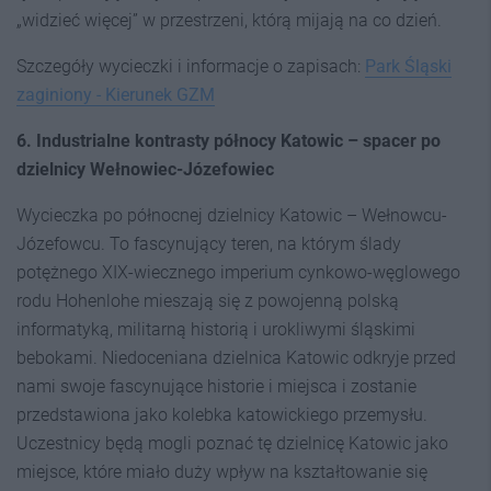
„widzieć więcej” w przestrzeni, którą mijają na co dzień.
Szczegóły wycieczki i informacje o zapisach:
Park Śląski
zaginiony - Kierunek GZM
6. Industrialne kontrasty północy Katowic – spacer po
dzielnicy Wełnowiec-Józefowiec
Wycieczka po północnej dzielnicy Katowic – Wełnowcu-
Józefowcu. To fascynujący teren, na którym ślady
potężnego XIX-wiecznego imperium cynkowo-węglowego
rodu Hohenlohe mieszają się z powojenną polską
informatyką, militarną historią i urokliwymi śląskimi
bebokami. Niedoceniana dzielnica Katowic odkryje przed
nami swoje fascynujące historie i miejsca i zostanie
przedstawiona jako kolebka katowickiego przemysłu.
Uczestnicy będą mogli poznać tę dzielnicę Katowic jako
miejsce, które miało duży wpływ na kształtowanie się