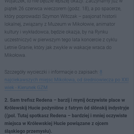
Wojaczek, to nie będzie lepszej okazji. Zaczynamy już w
piątek 26 czerwca wieczorem (godz. 18), a po spacerze,
który poprowadzi Szymon Witczak – pasjonat historii
lokalnej, związany z Muzeum w Mikołowie, animator
kultury i wykładowca, będzie okazja, by na Rynku
uczestniczyć w pierwszym tego lata koncercie z cyklu
Letnie Granie, który jak zwykle w wakacje wraca do
Mikołowa.
Szczegóły wycieczki i informacje o zapisach:
8
najciekawszych miejsc Mikołowa, od średniowiecza po XXI
wiek - Kierunek GZM
2. Sam trefisz Redena – barzij i mynij ôczywiste place w
Krōlewskij Hucie pożyniōne z fatrym ôd ślōnskij indystryje
((pol. Tutaj spotkasz Redena – bardziej i mniej oczywiste
miejsca w Królewskiej Hucie powiązane z ojcem
śląskiego przemysłu).