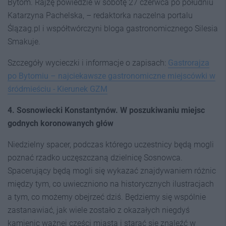
Bytom. Rajzę powiedzie w sobotę 27 czerwca po południu
Katarzyna Pachelska, – redaktorka naczelna portalu
Ślązag.pl i współtwórczyni bloga gastronomicznego Silesia
Smakuje.
Szczegóły wycieczki i informacje o zapisach:
Gastrorajza
po Bytomiu – najciekawsze gastronomiczne miejscówki w
śródmieściu - Kierunek GZM
4. Sosnowiecki Konstantynów. W poszukiwaniu miejsc
godnych koronowanych głów
Niedzielny spacer, podczas którego uczestnicy będą mogli
poznać rzadko uczęszczaną dzielnicę Sosnowca.
Spacerujący będą mogli się wykazać znajdywaniem różnic
między tym, co uwieczniono na historycznych ilustracjach
a tym, co możemy obejrzeć dziś. Będziemy się wspólnie
zastanawiać, jak wiele zostało z okazałych niegdyś
kamienic ważnej części miasta i starać się znaleźć w