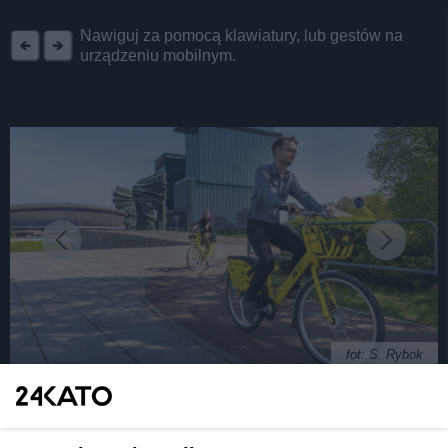
REKLAMA
Nawiguj za pomocą klawiatury, lub gestów na
urządzeniu mobilnym.
fot: S. Rybok
Wydział Drogowy Komendy Miejskiej Policji w