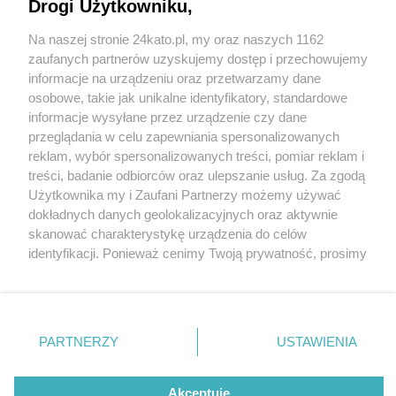
Katowicach prowadzi działania "Bezpieczny
Drogi Użytkowniku,
Cyklista"
Na naszej stronie 24kato.pl, my oraz naszych 1162
Wydawca mediów
lokalnych
zaufanych partnerów uzyskujemy dostęp i przechowujemy
3 / 3
informacje na urządzeniu oraz przetwarzamy dane
Katowice rower
osobowe, takie jak unikalne identyfikatory, standardowe
informacje wysyłane przez urządzenie czy dane
przeglądania w celu zapewniania spersonalizowanych
Rowerowe kilometry można również kręcić na
reklam, wybór spersonalizowanych treści, pomiar reklam i
Nie zapomnij
treści, badanie odbiorców oraz ulepszanie usług. Za zgodą
jednośladach udostępnianych w ramach
zapoznać się z:
polityką prywatności
regulamin korzystania z portali
Użytkownika my i Zaufani Partnerzy możemy używać
Twoje
miasto
Skontakuj się
z nami
Metroroweru.
dokładnych danych geolokalizacyjnych oraz aktywnie
Piekary Śląskie
Kontakt
skanować charakterystykę urządzenia do celów
Chorzów
Wydawca
identyfikacji. Ponieważ cenimy Twoją prywatność, prosimy
Wróć do artykułu:
Tarnowskie Góry
Redakcja
Ruda Śląska
Newsletter
o zgodę na korzystanie z tych technologii poprzez
Wydział Drogowy Komendy Miejskiej Policji w
Świętochłowice
Reklama
Katowicach prowadzi działania "Bezpieczny
kliknięcie „Akceptuję”. Zgoda jest dobrowolna i zawsze
Tychy
Cyklista"
możesz ją zmienić/wycofać klikając przycisk ustawień
Bytom
Katowice
prywatności znajdujący się w lewym dolnym rogu strony
PARTNERZY
USTAWIENIA
Gliwice
. Niektóre rodzaje przetwarzania danych nie wymagają
Zabrze
REKLAMA
Zagłębie
zgody użytkownika, ale masz prawo sprzeciwić się
takiemu przetwarzaniu. Preferencje będą miały
Akceptuję