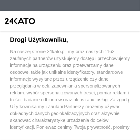
Drogi Użytkowniku,
Na naszej stronie 24kato.pl, my oraz naszych 1162
Wydawca mediów
lokalnych
zaufanych partnerów uzyskujemy dostęp i przechowujemy
informacje na urządzeniu oraz przetwarzamy dane
osobowe, takie jak unikalne identyfikatory, standardowe
informacje wysyłane przez urządzenie czy dane
przeglądania w celu zapewniania spersonalizowanych
reklam, wybór spersonalizowanych treści, pomiar reklam i
Nie zapomnij
treści, badanie odbiorców oraz ulepszanie usług. Za zgodą
zapoznać się z:
polityką prywatności
regulamin korzystania z portali
Użytkownika my i Zaufani Partnerzy możemy używać
Twoje
miasto
Skontakuj się
z nami
dokładnych danych geolokalizacyjnych oraz aktywnie
Piekary Śląskie
Kontakt
skanować charakterystykę urządzenia do celów
Chorzów
Wydawca
identyfikacji. Ponieważ cenimy Twoją prywatność, prosimy
Tarnowskie Góry
Redakcja
Ruda Śląska
Newsletter
o zgodę na korzystanie z tych technologii poprzez
Świętochłowice
Reklama