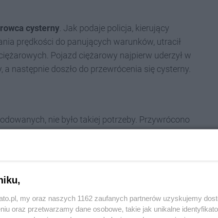
rowca cysterny
. Jak podaje policja, kierujący
a prędkości do panujących warunków, utracił
ężarowych. Pojazd ciężarowy najpierw uderzył w
 następnie doszło do przewrócenia się cysterny.
dowanych, nie było takiej potrzeby. Przywrócono
 ruch zostanie ponownie zamknięty.
godz. 13
na autostradzie A4 w Katowicach (336 km),
niku,
wypadku drogowego. Zderzyły się ze sobą samochód
kato.pl, my oraz naszych 1162 zaufanych partnerów uzyskujemy dos
 Holandii, oraz pojazd ciężarowy typu cysterna.
niu oraz przetwarzamy dane osobowe, takie jak unikalne identyfikat