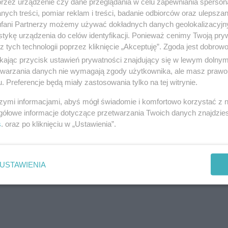
przez urządzenie czy dane przeglądania w celu zapewniania sperson
dni,
na powierzchnię autostrady wyłączoną z ruchu.
ych treści, pomiar reklam i treści, badanie odbiorców oraz ulepszan
fani Partnerzy możemy używać dokładnych danych geolokalizacyjn
zego Pogotowia Ratunkowego
. Na czas jego działań
tykę urządzenia do celów identyfikacji. Ponieważ cenimy Twoją pry
z tych technologii poprzez kliknięcie „Akceptuję”. Zgoda jest dobro
e puszczony jednym pasem.
ikając przycisk ustawień prywatności znajdujący się w lewym dolny
etwarzania danych nie wymagają zgody użytkownika, ale masz prawo 
szkodowanych w tym wypadku.
. Preferencje będą miały zastosowania tylko na tej witrynie.
szymi informacjami, abyś mógł świadomie i komfortowo korzystać z
gółowe informacje dotyczące przetwarzania Twoich danych znajdzi
s
. oraz po kliknięciu w „Ustawienia”.
ględu na charakter tego wydarzenia,
a jednak na razie informacji o osobach
- mówi
młodszy aspirant Mateusz Mrachacz z
USTAWIENIA
zkiej Policji w Katowicach.