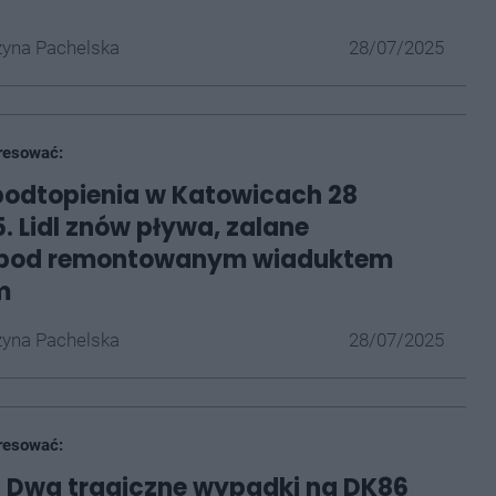
yna Pachelska
28/07/2025
resować:
 podtopienia w Katowicach 28
5. Lidl znów pływa, zalane
e pod remontowanym wiaduktem
m
yna Pachelska
28/07/2025
resować:
 Dwa tragiczne wypadki na DK86