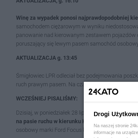
AKTUALIZACJA, g. 16:10
Winę za wypadek ponosi najprawdopodobniej kie
samochodem ciężarowym w wyniku niedostosowani
panowanie nad kierowanym zestawem pojazdów ci
poruszający się lewym pasem samochód osobowy, a
AKTUALIZACJA g. 13:45
Śmigłowiec LPR odleciał bez podejmowania poszko
ruch prawym pasem. Na czas podnoszenia pojazdu
WCZEŚNIEJ PISALIŚMY:
Dzisiaj, w poniedziałek 28 lipca 2025 r. tuż przed 
Drogi Użytkow
na pasie ruchu w kierunku Krakowa
, doszło do 
Na naszej stronie 24
osobowy marki Ford Focus kombi, zarejestrowany w
informacje na urządze