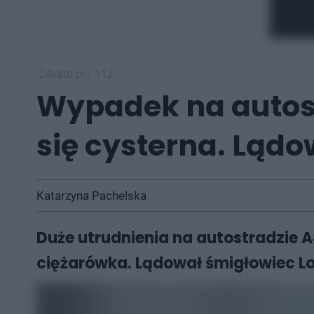
24kato.pl
/
112
Wypadek na autost
się cysterna. Lądo
Katarzyna Pachelska
Duże utrudnienia na autostradzie A
ciężarówka. Lądował śmigłowiec L