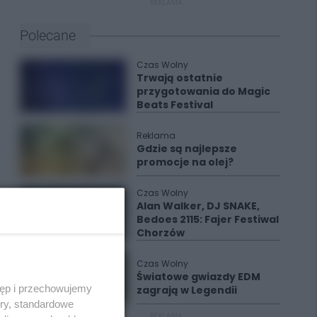
REKLAMA
Polecane
Czas Wolny
Trwają ostatnie
przygotowania do Magic
Beats Festival
Reklama
Gdzie są najlepsze
promocje na olej?
Czas Wolny
Alan Walker, DJ SNAKE,
Bedoes 2115: Fajer Festiwal
Chorzów
Czas Wolny
Światowe gwiazdy EDM
tęp i przechowujemy
zagrają w Legendii
ory, standardowe
REKLAMA