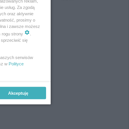
alizowanych reklam,
ie usług. Za zgodą
ych oraz aktywnie
watność, prosimy o
wolna i zawsze możesz
m rogu strony
.
sprzeciwić się
 naszych serwisów
esz w
Polityce
Akceptuję