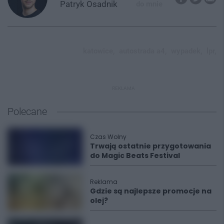
Patryk
Osadnik
do mnie
katowice,
autostrada a4,
wypadek,
lpr,
REKLAMA
Polecane
Czas Wolny
Trwają ostatnie przygotowania
do Magic Beats Festival
Reklama
Gdzie są najlepsze promocje na
olej?