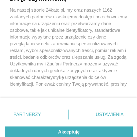
Na naszej stronie 24kato.pl, my oraz naszych 1162
Wydawca mediów
lokalnych
zaufanych partnerów uzyskujemy dostęp i przechowujemy
informacje na urządzeniu oraz przetwarzamy dane
osobowe, takie jak unikalne identyfikatory, standardowe
informacje wysyłane przez urządzenie czy dane
przeglądania w celu zapewniania spersonalizowanych
reklam, wybór spersonalizowanych treści, pomiar reklam i
Nie zapomnij
treści, badanie odbiorców oraz ulepszanie usług. Za zgodą
zapoznać się z:
polityką prywatności
regulamin korzystania z portali
Użytkownika my i Zaufani Partnerzy możemy używać
Twoje
miasto
Skontakuj się
z nami
dokładnych danych geolokalizacyjnych oraz aktywnie
Piekary Śląskie
Kontakt
skanować charakterystykę urządzenia do celów
Chorzów
Wydawca
identyfikacji. Ponieważ cenimy Twoją prywatność, prosimy
Tarnowskie Góry
Redakcja
Ruda Śląska
Newsletter
o zgodę na korzystanie z tych technologii poprzez
Świętochłowice
Reklama
kliknięcie „Akceptuję”. Zgoda jest dobrowolna i zawsze
Tychy
możesz ją zmienić/wycofać klikając przycisk ustawień
Bytom
Katowice
prywatności znajdujący się w lewym dolnym rogu strony
PARTNERZY
USTAWIENIA
Gliwice
. Niektóre rodzaje przetwarzania danych nie wymagają
Zabrze
Zagłębie
zgody użytkownika, ale masz prawo sprzeciwić się
Akceptuję
takiemu przetwarzaniu. Preferencje będą miały