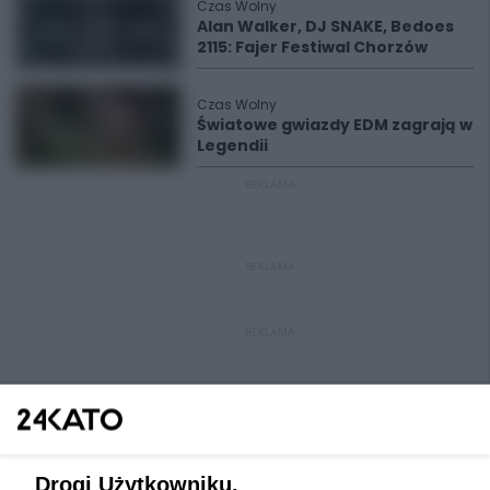
Czas Wolny
Alan Walker, DJ SNAKE, Bedoes
2115: Fajer Festiwal Chorzów
Czas Wolny
Światowe gwiazdy EDM zagrają w
Legendii
REKLAMA
REKLAMA
REKLAMA
Drogi Użytkowniku,