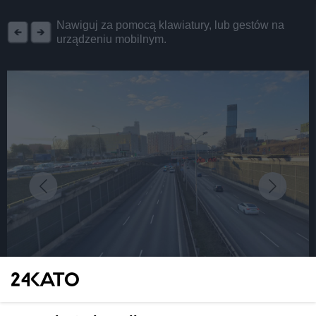
REKLAMA
Nawiguj za pomocą klawiatury, lub gestów na
urządzeniu mobilnym.
fot: Fot. Katarzyna Pachelska