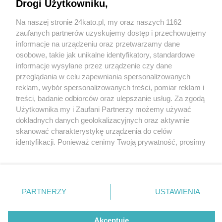
Drogi Użytkowniku,
Wypadek w Katowicach z udziałem trzech
samochodów. Zablokowany został tunel w
Na naszej stronie 24kato.pl, my oraz naszych 1162
kierunku Sosnowca
Wydawca mediów
lokalnych
zaufanych partnerów uzyskujemy dostęp i przechowujemy
informacje na urządzeniu oraz przetwarzamy dane
osobowe, takie jak unikalne identyfikatory, standardowe
informacje wysyłane przez urządzenie czy dane
6 / 6
przeglądania w celu zapewniania spersonalizowanych
Zablokowany tunel
reklam, wybór spersonalizowanych treści, pomiar reklam i
Nie zapomnij
treści, badanie odbiorców oraz ulepszanie usług. Za zgodą
zapoznać się z:
polityką prywatności
regulamin korzystania z portali
Użytkownika my i Zaufani Partnerzy możemy używać
Twoje
miasto
Skontakuj się
z nami
dokładnych danych geolokalizacyjnych oraz aktywnie
Wróć do artykułu:
Piekary Śląskie
Kontakt
skanować charakterystykę urządzenia do celów
Wypadek w Katowicach z udziałem trzech
Chorzów
Wydawca
identyfikacji. Ponieważ cenimy Twoją prywatność, prosimy
samochodów. Zablokowany został tunel w
Tarnowskie Góry
Redakcja
kierunku Sosnowca
Ruda Śląska
Newsletter
o zgodę na korzystanie z tych technologii poprzez
Świętochłowice
Reklama
kliknięcie „Akceptuję”. Zgoda jest dobrowolna i zawsze
Tychy
możesz ją zmienić/wycofać klikając przycisk ustawień
Bytom
Katowice
prywatności znajdujący się w lewym dolnym rogu strony
REKLAMA
PARTNERZY
USTAWIENIA
Gliwice
. Niektóre rodzaje przetwarzania danych nie wymagają
Zabrze
Zagłębie
zgody użytkownika, ale masz prawo sprzeciwić się
takiemu przetwarzaniu. Preferencje będą miały
Akceptuję