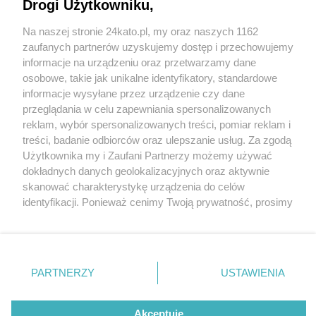
Drogi Użytkowniku,
Wyszedł z drogerii z produktami za ponad 1000
Na naszej stronie 24kato.pl, my oraz naszych 1162
złotych bez płacenia. Teraz policja publikuje jego
Wydawca mediów
lokalnych
zaufanych partnerów uzyskujemy dostęp i przechowujemy
wizerunek
informacje na urządzeniu oraz przetwarzamy dane
osobowe, takie jak unikalne identyfikatory, standardowe
informacje wysyłane przez urządzenie czy dane
przeglądania w celu zapewniania spersonalizowanych
reklam, wybór spersonalizowanych treści, pomiar reklam i
1 / 3
Nie zapomnij
treści, badanie odbiorców oraz ulepszanie usług. Za zgodą
zapoznać się z:
polityką prywatności
regulamin korzystania z portali
Czlowiek kradnie w rosmanie
Użytkownika my i Zaufani Partnerzy możemy używać
Twoje
miasto
Skontakuj się
z nami
dokładnych danych geolokalizacyjnych oraz aktywnie
2
Piekary Śląskie
Kontakt
skanować charakterystykę urządzenia do celów
Chorzów
Wydawca
identyfikacji. Ponieważ cenimy Twoją prywatność, prosimy
Tarnowskie Góry
Redakcja
Ruda Śląska
Newsletter
o zgodę na korzystanie z tych technologii poprzez
Świętochłowice
Reklama
kliknięcie „Akceptuję”. Zgoda jest dobrowolna i zawsze
Tychy
możesz ją zmienić/wycofać klikając przycisk ustawień
Bytom
Katowice
prywatności znajdujący się w lewym dolnym rogu strony
REKLAMA
PARTNERZY
USTAWIENIA
Gliwice
. Niektóre rodzaje przetwarzania danych nie wymagają
Zabrze
Zagłębie
zgody użytkownika, ale masz prawo sprzeciwić się
takiemu przetwarzaniu. Preferencje będą miały
Akceptuję