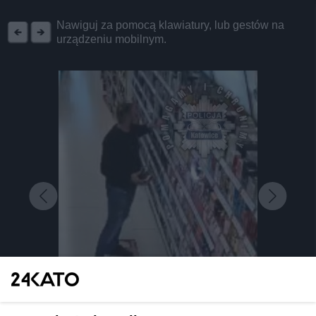
REKLAMA
Nawiguj za pomocą klawiatury, lub gestów na
urządzeniu mobilnym.
fot: