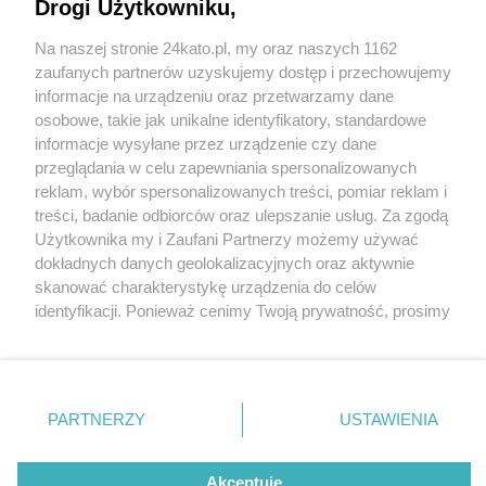
Drogi Użytkowniku,
Na naszej stronie 24kato.pl, my oraz naszych 1162
Wydawca mediów
lokalnych
zaufanych partnerów uzyskujemy dostęp i przechowujemy
informacje na urządzeniu oraz przetwarzamy dane
osobowe, takie jak unikalne identyfikatory, standardowe
informacje wysyłane przez urządzenie czy dane
przeglądania w celu zapewniania spersonalizowanych
1 / 0
reklam, wybór spersonalizowanych treści, pomiar reklam i
Nie zapomnij
treści, badanie odbiorców oraz ulepszanie usług. Za zgodą
zapoznać się z:
polityką prywatności
regulamin korzystania z portali
Użytkownika my i Zaufani Partnerzy możemy używać
Twoje
miasto
Skontakuj się
z nami
dokładnych danych geolokalizacyjnych oraz aktywnie
Piekary Śląskie
Kontakt
skanować charakterystykę urządzenia do celów
Chorzów
Wydawca
identyfikacji. Ponieważ cenimy Twoją prywatność, prosimy
Tarnowskie Góry
Redakcja
Ruda Śląska
Newsletter
o zgodę na korzystanie z tych technologii poprzez
Świętochłowice
Reklama
kliknięcie „Akceptuję”. Zgoda jest dobrowolna i zawsze
Tychy
możesz ją zmienić/wycofać klikając przycisk ustawień
Bytom
Katowice
prywatności znajdujący się w lewym dolnym rogu strony
REKLAMA
PARTNERZY
USTAWIENIA
Gliwice
. Niektóre rodzaje przetwarzania danych nie wymagają
Zabrze
Zagłębie
zgody użytkownika, ale masz prawo sprzeciwić się
takiemu przetwarzaniu. Preferencje będą miały
Akceptuję