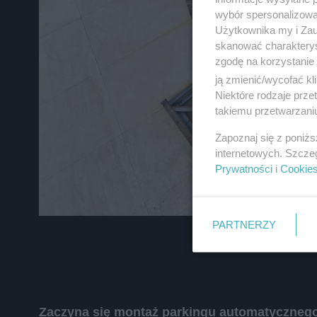
zapoznać się z:
polityką prywatnośc
wybór spersonalizowan
Użytkownika my i Zau
skanować charakterys
Wydawca mediów
lokalnych
zgodę na korzystanie 
ją zmienić/wycofać kl
Niektóre rodzaje prz
takiemu przetwarzaniu
Zapoznaj się z poniż
internetowych. Szcze
Prywatności
i
Cookie
PARTNERZY
Zaczyna się montaż parkingu automatycznego n