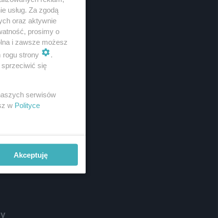
Redakcja
ie usług. Za zgodą
Newsletter
ych oraz aktywnie
Reklama
watność, prosimy o
wolna i zawsze możesz
m rogu strony
.
sprzeciwić się
 naszych serwisów
esz w
Polityce
rking
Akceptuję
ny