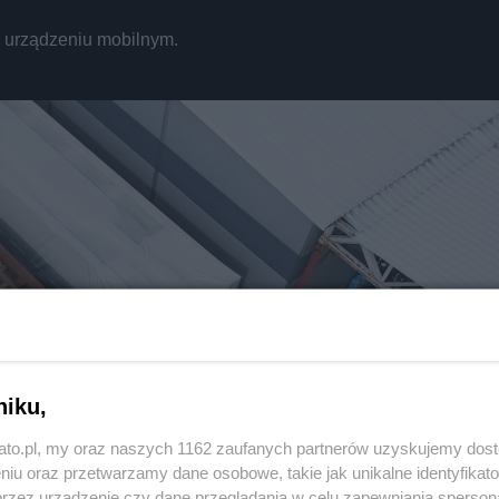
REKLAMA
a urządzeniu mobilnym.
niku,
Twoje
miasto
kato.pl, my oraz naszych 1162 zaufanych partnerów uzyskujemy dos
niu oraz przetwarzamy dane osobowe, takie jak unikalne identyfikat
Piekary Śląskie
przez urządzenie czy dane przeglądania w celu zapewniania sperson
Chorzów