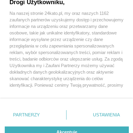
Drogi Użytkowniku,
Na naszej stronie 24kato.pl, my oraz naszych 1162
Wydawca mediów
lokalnych
zaufanych partnerów uzyskujemy dostęp i przechowujemy
informacje na urządzeniu oraz przetwarzamy dane
osobowe, takie jak unikalne identyfikatory, standardowe
informacje wysyłane przez urządzenie czy dane
przeglądania w celu zapewniania spersonalizowanych
3 / 0
reklam, wybór spersonalizowanych treści, pomiar reklam i
Nie zapomnij
treści, badanie odbiorców oraz ulepszanie usług. Za zgodą
zapoznać się z:
polityką prywatności
regulamin korzystania z portali
Użytkownika my i Zaufani Partnerzy możemy używać
Twoje
miasto
Skontakuj się
z nami
dokładnych danych geolokalizacyjnych oraz aktywnie
Piekary Śląskie
Kontakt
skanować charakterystykę urządzenia do celów
Chorzów
Wydawca
identyfikacji. Ponieważ cenimy Twoją prywatność, prosimy
Tarnowskie Góry
Redakcja
Ruda Śląska
Newsletter
o zgodę na korzystanie z tych technologii poprzez
Świętochłowice
Reklama
kliknięcie „Akceptuję”. Zgoda jest dobrowolna i zawsze
Tychy
możesz ją zmienić/wycofać klikając przycisk ustawień
Bytom
Katowice
prywatności znajdujący się w lewym dolnym rogu strony
REKLAMA
PARTNERZY
USTAWIENIA
Gliwice
. Niektóre rodzaje przetwarzania danych nie wymagają
Zabrze
Zagłębie
zgody użytkownika, ale masz prawo sprzeciwić się
takiemu przetwarzaniu. Preferencje będą miały
Akceptuję