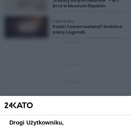
„Kwiaty innych światów" – art
brut w Muzeum Śląskim
Czas Wolny
Polski Tomorrowland? Ambitne
plany Legendii
REKLAMA
REKLAMA
REKLAMA
Drogi Użytkowniku,