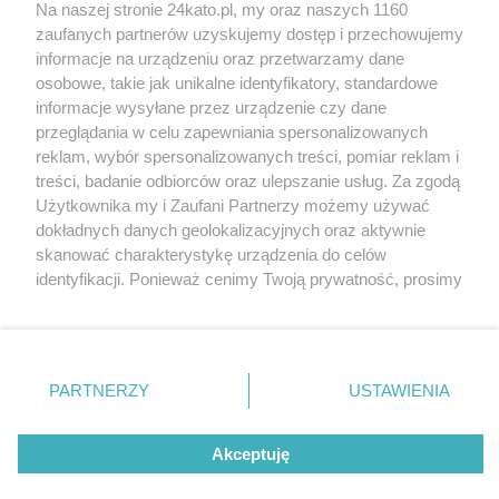
Na naszej stronie 24kato.pl, my oraz naszych 1160
Wydawca mediów
lokalnych
zaufanych partnerów uzyskujemy dostęp i przechowujemy
informacje na urządzeniu oraz przetwarzamy dane
osobowe, takie jak unikalne identyfikatory, standardowe
informacje wysyłane przez urządzenie czy dane
przeglądania w celu zapewniania spersonalizowanych
reklam, wybór spersonalizowanych treści, pomiar reklam i
Nie zapomnij
treści, badanie odbiorców oraz ulepszanie usług. Za zgodą
zapoznać się z:
polityką prywatności
regulamin korzystania z portali
Użytkownika my i Zaufani Partnerzy możemy używać
Twoje
miasto
Skontakuj się
z nami
dokładnych danych geolokalizacyjnych oraz aktywnie
Piekary Śląskie
Kontakt
skanować charakterystykę urządzenia do celów
Chorzów
Wydawca
identyfikacji. Ponieważ cenimy Twoją prywatność, prosimy
Tarnowskie Góry
Redakcja
Ruda Śląska
Newsletter
o zgodę na korzystanie z tych technologii poprzez
Świętochłowice
Reklama
kliknięcie „Akceptuję”. Zgoda jest dobrowolna i zawsze
Tychy
możesz ją zmienić/wycofać klikając przycisk ustawień
Bytom
Katowice
prywatności znajdujący się w lewym dolnym rogu strony
PARTNERZY
USTAWIENIA
Gliwice
. Niektóre rodzaje przetwarzania danych nie wymagają
Zabrze
Zagłębie
zgody użytkownika, ale masz prawo sprzeciwić się
Akceptuję
takiemu przetwarzaniu. Preferencje będą miały
zastosowania tylko na tej witrynie.