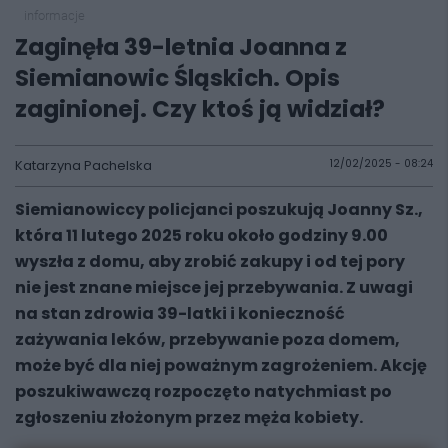
informacje
Zaginęła 39-letnia Joanna z
Siemianowic Śląskich. Opis
zaginionej. Czy ktoś ją widział?
Katarzyna Pachelska
12/02/2025 - 08:24
Siemianowiccy policjanci poszukują Joanny Sz.,
która 11 lutego 2025 roku około godziny 9.00
wyszła z domu, aby zrobić zakupy i od tej pory
nie jest znane miejsce jej przebywania. Z uwagi
na stan zdrowia 39-latki i konieczność
zażywania leków, przebywanie poza domem,
może być dla niej poważnym zagrożeniem. Akcję
poszukiwawczą rozpoczęto natychmiast po
zgłoszeniu
złożonym
przez męża kobiety.