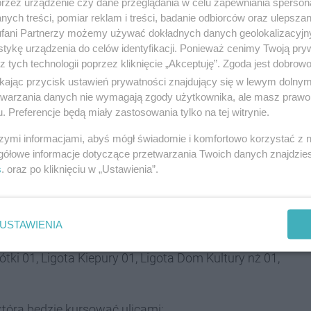
przez urządzenie czy dane przeglądania w celu zapewniania sperson
ych treści, pomiar reklam i treści, badanie odbiorców oraz ulepszan
ą Zarząd Transportu Metropolitalnego wprowadza
fani Partnerzy możemy używać dokładnych danych geolokalizacyjn
tykę urządzenia do celów identyfikacji. Ponieważ cenimy Twoją pry
z tych technologii poprzez kliknięcie „Akceptuję”. Zgoda jest dobro
ikając przycisk ustawień prywatności znajdujący się w lewym dolny
etwarzania danych nie wymagają zgody użytkownika, ale masz prawo 
są: Bykowina Grzegorzka – Ligota Dworzec PKP;
. Preferencje będą miały zastosowania tylko na tej witrynie.
utobusy będą jeździć trasą objazdową i zatrzymywać
szymi informacjami, abyś mógł świadomie i komfortowo korzystać z
 Dworzec PKP, Piotrowice Fabryka Maszyn i Ochojec
gółowe informacje dotyczące przetwarzania Twoich danych znajdzi
s
. oraz po kliknięciu w „Ustawienia”.
mywać na dotychczas nieobsługiwanych stanowiskach:
inia 913 na przystanku Ligota LIBERO;
USTAWIENIA
n ulicy Kłodnickiej i ulicy Kolejowej;
ki 01, Ligota Kiepury 01, Ligota Dom Kultury nż 01,
tóra będzie kursować ulicami: