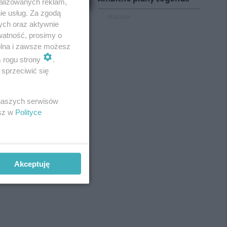
alizowanych reklam,
ie usług. Za zgodą
REKLAMA
ych oraz aktywnie
watność, prosimy o
wolna i zawsze możesz
m rogu strony
.
sprzeciwić się
 naszych serwisów
esz w
Polityce
Akceptuję