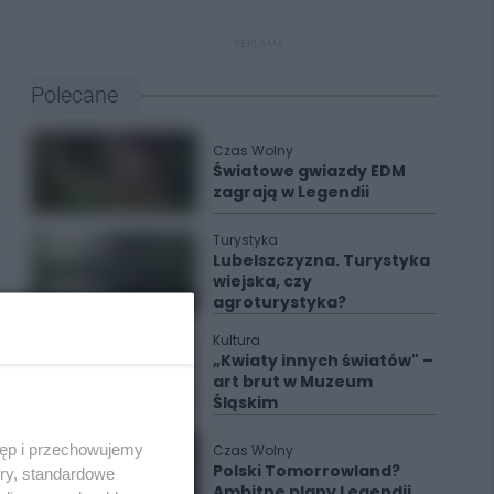
REKLAMA
Polecane
Czas Wolny
Światowe gwiazdy EDM
zagrają w Legendii
Turystyka
Lubelszczyzna. Turystyka
wiejska, czy
agroturystyka?
Kultura
„Kwiaty innych światów" –
art brut w Muzeum
Śląskim
tęp i przechowujemy
Czas Wolny
Polski Tomorrowland?
ory, standardowe
Ambitne plany Legendii