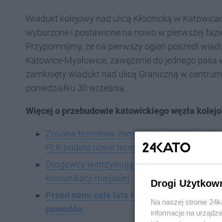
Wiadukt kolejowy nad ulicą Kłodnicką w Katowicach
wyburzone i postawione na nowo w pierwszej fazi
Przypomnijmy, że na pierwszy ogień poszedł wiad
Katowice-Mysłowice, zawężenie do jednego pasa w
zamknięty wiadukt nad ulicą Graniczną w centrum 
poniedziałku 30 września.
Więcej o przebudowie katowickiego węzła kolej
Zmiana terminów zamknięć wiaduktów w Kat
PLK podała nowe terminy
Drogowcy wstrzymują ruch dwoma wiaduktam
komunikacji miejskiej
Drogi Użytkow
Przed nami całe lata rozkopanych Katowic. 
Na naszej stronie 24
powodów
informacje na urządze