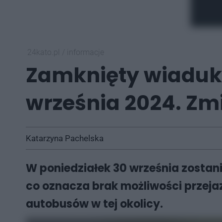
24kato.pl
/
informacje
Zamknięty wiadukt
września 2024. Z
Katarzyna Pachelska
W poniedziałek 30 września zostan
co oznacza brak możliwości prze
autobusów w tej okolicy.