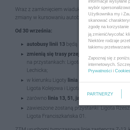
informacje wysyłane 
wybór spersonalizowan
Wraz z zamknięciem wiaduktu nad ulicą Kłodnick
Użytkownika my i Zau
zmiany w kursowaniu autobusów:
skanować charakterys
zgodę na korzystanie 
Od 30 września:
ją zmienić/wycofać kl
Niektóre rodzaje prz
autobusy linii 13
będą kursować skróconą tra
takiemu przetwarzaniu
zmienią się trasy przejazdu linii 51 i 913
. A
Zapoznaj się z poniż
na przystankach: Ligota Poleska, Piotrowice
internetowych. Szcze
Lechicka;
Prywatności
i
Cookie
w kierunku Ligoty
linia 51
będzie się zatrzy
Ligota Kolejowa i Ligota Kolejowa LIBERO, a l
PARTNERZY
zarówno
linia 13, 51, jak i 913
będą omijać rejo
zawieszone zostaną przystanki: Ligota Rzeszót
Ligota Franciszkańska 01.
ZTM uruchomi tymczasową linię zastępczą Z-13, k