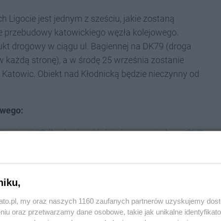
 Ligocie jest jednym z sześciu, jakie zostaną
e przebudowy katowickiego węzła kolejowego.
ukt drogowy w ciągu ul. Bagiennej na DK79 (droga
 każdą stronę), a w środę 25 września zostanie
Katowic. Obiekt nad Kłodnicką będzie nieczynny od
owego:
owicach! Odbędą się później niż zapowiadano. PKP
i nad S86 w Katowicach. Objazdy i zmiany w
niku,
W imię czego mamy to znosić? No dobra, oto sześć
kato.pl, my oraz naszych 1160 zaufanych partnerów uzyskujemy dos
niu oraz przetwarzamy dane osobowe, takie jak unikalne identyfikat