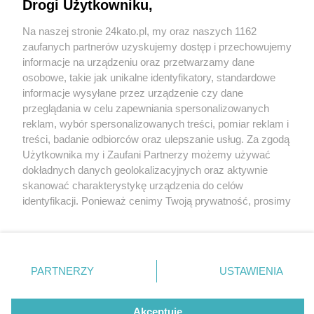
Drogi Użytkowniku,
Na naszej stronie 24kato.pl, my oraz naszych 1162
Wydawca mediów
lokalnych
zaufanych partnerów uzyskujemy dostęp i przechowujemy
informacje na urządzeniu oraz przetwarzamy dane
osobowe, takie jak unikalne identyfikatory, standardowe
informacje wysyłane przez urządzenie czy dane
przeglądania w celu zapewniania spersonalizowanych
4 / 0
reklam, wybór spersonalizowanych treści, pomiar reklam i
Nie zapomnij
treści, badanie odbiorców oraz ulepszanie usług. Za zgodą
zapoznać się z:
polityką prywatności
regulamin korzystania z portali
Użytkownika my i Zaufani Partnerzy możemy używać
Twoje
miasto
Skontakuj się
z nami
dokładnych danych geolokalizacyjnych oraz aktywnie
Piekary Śląskie
Kontakt
skanować charakterystykę urządzenia do celów
Chorzów
Wydawca
identyfikacji. Ponieważ cenimy Twoją prywatność, prosimy
Tarnowskie Góry
Redakcja
Ruda Śląska
Newsletter
o zgodę na korzystanie z tych technologii poprzez
Świętochłowice
Reklama
kliknięcie „Akceptuję”. Zgoda jest dobrowolna i zawsze
Tychy
możesz ją zmienić/wycofać klikając przycisk ustawień
Bytom
Katowice
prywatności znajdujący się w lewym dolnym rogu strony
REKLAMA
PARTNERZY
USTAWIENIA
Gliwice
. Niektóre rodzaje przetwarzania danych nie wymagają
Zabrze
Zagłębie
zgody użytkownika, ale masz prawo sprzeciwić się
takiemu przetwarzaniu. Preferencje będą miały
Akceptuję