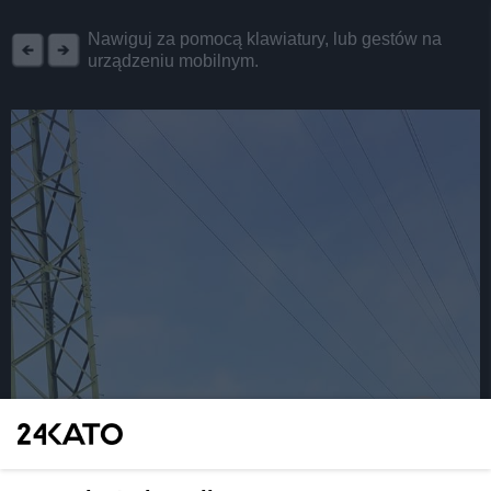
REKLAMA
Nawiguj za pomocą klawiatury, lub gestów na
urządzeniu mobilnym.