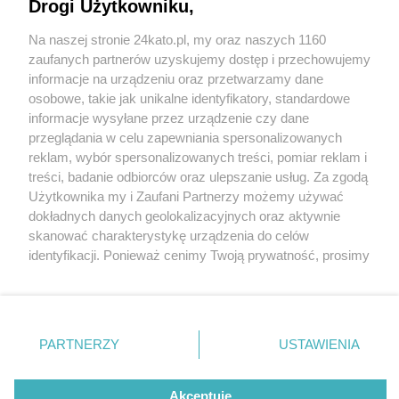
Drogi Użytkowniku,
Na naszej stronie 24kato.pl, my oraz naszych 1160
Wydawca mediów
lokalnych
zaufanych partnerów uzyskujemy dostęp i przechowujemy
informacje na urządzeniu oraz przetwarzamy dane
osobowe, takie jak unikalne identyfikatory, standardowe
informacje wysyłane przez urządzenie czy dane
przeglądania w celu zapewniania spersonalizowanych
reklam, wybór spersonalizowanych treści, pomiar reklam i
Nie zapomnij
treści, badanie odbiorców oraz ulepszanie usług. Za zgodą
zapoznać się z:
polityką prywatności
regulamin korzystania z portali
Użytkownika my i Zaufani Partnerzy możemy używać
Twoje
miasto
Skontakuj się
z nami
dokładnych danych geolokalizacyjnych oraz aktywnie
Piekary Śląskie
Kontakt
skanować charakterystykę urządzenia do celów
Chorzów
Wydawca
identyfikacji. Ponieważ cenimy Twoją prywatność, prosimy
Tarnowskie Góry
Redakcja
Ruda Śląska
Newsletter
o zgodę na korzystanie z tych technologii poprzez
Świętochłowice
Reklama
kliknięcie „Akceptuję”. Zgoda jest dobrowolna i zawsze
Tychy
fot: Maria Dzięgiel
możesz ją zmienić/wycofać klikając przycisk ustawień
Bytom
Katowice
prywatności znajdujący się w lewym dolnym rogu strony
PARTNERZY
USTAWIENIA
Gliwice
Zderzenie bmw ze smartem na ul. Bażantów w
. Niektóre rodzaje przetwarzania danych nie wymagają
Zabrze
Katowicach. Dwie osoby poszkodowane, w tym 6-
Zagłębie
zgody użytkownika, ale masz prawo sprzeciwić się
letni chłopiec
takiemu przetwarzaniu. Preferencje będą miały
Akceptuję