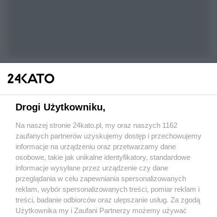
Drogi Użytkowniku,
Na naszej stronie 24kato.pl, my oraz naszych 1162
Wydawca mediów
lokalnych
zaufanych partnerów uzyskujemy dostęp i przechowujemy
informacje na urządzeniu oraz przetwarzamy dane
osobowe, takie jak unikalne identyfikatory, standardowe
informacje wysyłane przez urządzenie czy dane
przeglądania w celu zapewniania spersonalizowanych
reklam, wybór spersonalizowanych treści, pomiar reklam i
Nie zapomnij
treści, badanie odbiorców oraz ulepszanie usług. Za zgodą
zapoznać się z:
polityką prywatności
regulamin korzystania z portali
Użytkownika my i Zaufani Partnerzy możemy używać
Twoje
miasto
Skontakuj się
z nami