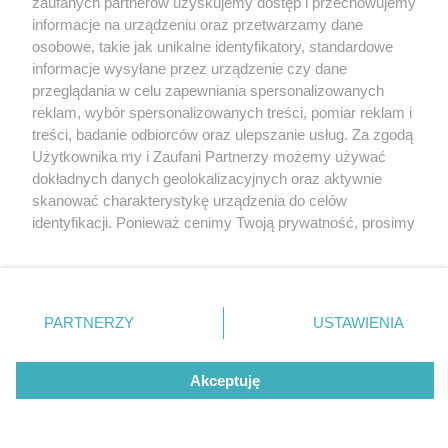
zaufanych partnerów uzyskujemy dostęp i przechowujemy
Wolińskiego Parku Narodowego
Katowice
informacje na urządzeniu oraz przetwarzamy dane
Gliwice
Zabrze
osobowe, takie jak unikalne identyfikatory, standardowe
Zagłębie
informacje wysyłane przez urządzenie czy dane
przeglądania w celu zapewniania spersonalizowanych
4 / 6
reklam, wybór spersonalizowanych treści, pomiar reklam i
Zimowa magia w samym
treści, badanie odbiorców oraz ulepszanie usług. Za zgodą
Użytkownika my i Zaufani Partnerzy możemy używać
sercu otuliny Wolińskiego
dokładnych danych geolokalizacyjnych oraz aktywnie
skanować charakterystykę urządzenia do celów
Parku Narodowego
identyfikacji. Ponieważ cenimy Twoją prywatność, prosimy
o zgodę na korzystanie z tych technologii poprzez
kliknięcie „Akceptuję”. Zgoda jest dobrowolna i zawsze
możesz ją zmienić/wycofać klikając przycisk ustawień
prywatności znajdujący się w lewym dolnym rogu strony
REKLAMA
PARTNERZY
USTAWIENIA
. Niektóre rodzaje przetwarzania danych nie wymagają
zgody użytkownika, ale masz prawo sprzeciwić się
takiemu przetwarzaniu. Preferencje będą miały
Akceptuję
zastosowania tylko na tej witrynie.
Zapoznaj się z poniższymi informacjami, abyś mógł