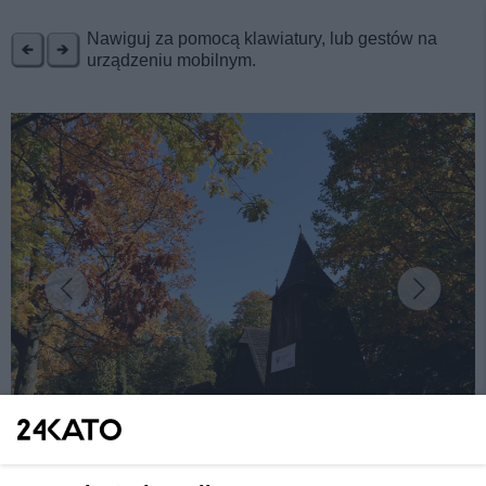
REKLAMA
Nawiguj za pomocą klawiatury, lub gestów na
urządzeniu mobilnym.
fot:
Złota polska jesień w końcu rozpieszcza Katowice