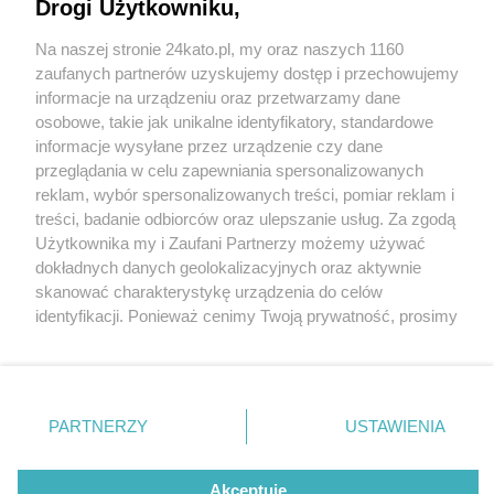
niesamowitymi barwami
Drogi Użytkowniku,
Na naszej stronie 24kato.pl, my oraz naszych 1160
Wydawca mediów
lokalnych
zaufanych partnerów uzyskujemy dostęp i przechowujemy
informacje na urządzeniu oraz przetwarzamy dane
osobowe, takie jak unikalne identyfikatory, standardowe
informacje wysyłane przez urządzenie czy dane
5 / 19
przeglądania w celu zapewniania spersonalizowanych
reklam, wybór spersonalizowanych treści, pomiar reklam i
Park Kosciuszki jesien
Nie zapomnij
treści, badanie odbiorców oraz ulepszanie usług. Za zgodą
zapoznać się z:
polityką prywatności
regulamin korzystania z portali
Użytkownika my i Zaufani Partnerzy możemy używać
Katowice 1
Twoje
miasto
Skontakuj się
z nami
dokładnych danych geolokalizacyjnych oraz aktywnie
Piekary Śląskie
Kontakt
skanować charakterystykę urządzenia do celów
Chorzów
Wydawca
identyfikacji. Ponieważ cenimy Twoją prywatność, prosimy
Tarnowskie Góry
Redakcja
Ruda Śląska
Newsletter
o zgodę na korzystanie z tych technologii poprzez
Świętochłowice
Reklama
kliknięcie „Akceptuję”. Zgoda jest dobrowolna i zawsze
Tychy
możesz ją zmienić/wycofać klikając przycisk ustawień
Bytom
Katowice
prywatności znajdujący się w lewym dolnym rogu strony
REKLAMA
PARTNERZY
USTAWIENIA
Gliwice
. Niektóre rodzaje przetwarzania danych nie wymagają
Zabrze
Zagłębie
zgody użytkownika, ale masz prawo sprzeciwić się
takiemu przetwarzaniu. Preferencje będą miały
Akceptuję