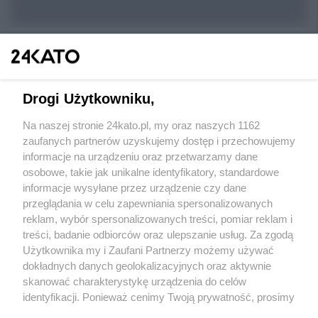
Drogi Użytkowniku,
Na naszej stronie 24kato.pl, my oraz naszych 1162
Wydawca mediów
lokalnych
zaufanych partnerów uzyskujemy dostęp i przechowujemy
informacje na urządzeniu oraz przetwarzamy dane
osobowe, takie jak unikalne identyfikatory, standardowe
informacje wysyłane przez urządzenie czy dane
przeglądania w celu zapewniania spersonalizowanych
reklam, wybór spersonalizowanych treści, pomiar reklam i
Nie zapomnij
treści, badanie odbiorców oraz ulepszanie usług. Za zgodą
zapoznać się z:
polityką prywatności
regulamin korzystania z portali
Użytkownika my i Zaufani Partnerzy możemy używać
Twoje
miasto
Skontakuj się
z nami
dokładnych danych geolokalizacyjnych oraz aktywnie
Piekary Śląskie
Kontakt
skanować charakterystykę urządzenia do celów
Chorzów
Wydawca
identyfikacji. Ponieważ cenimy Twoją prywatność, prosimy
Tarnowskie Góry
Redakcja
Ruda Śląska
Newsletter
o zgodę na korzystanie z tych technologii poprzez