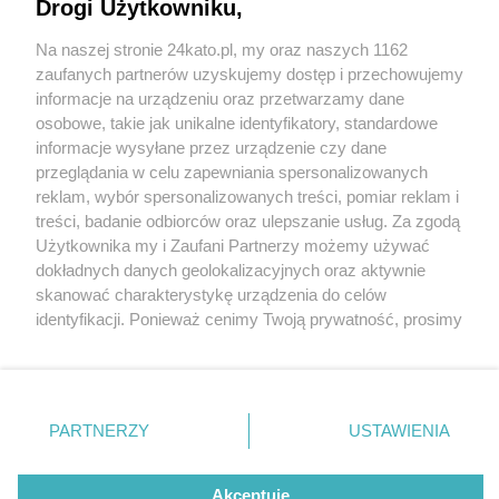
Drogi Użytkowniku,
Na naszej stronie 24kato.pl, my oraz naszych 1162
Wydawca mediów
lokalnych
zaufanych partnerów uzyskujemy dostęp i przechowujemy
informacje na urządzeniu oraz przetwarzamy dane
osobowe, takie jak unikalne identyfikatory, standardowe
informacje wysyłane przez urządzenie czy dane
przeglądania w celu zapewniania spersonalizowanych
4 / 0
reklam, wybór spersonalizowanych treści, pomiar reklam i
Nie zapomnij
treści, badanie odbiorców oraz ulepszanie usług. Za zgodą
zapoznać się z:
polityką prywatności
regulamin korzystania z portali
Użytkownika my i Zaufani Partnerzy możemy używać
Twoje
miasto
Skontakuj się
z nami
dokładnych danych geolokalizacyjnych oraz aktywnie
Piekary Śląskie
Kontakt
skanować charakterystykę urządzenia do celów
Chorzów
Wydawca
identyfikacji. Ponieważ cenimy Twoją prywatność, prosimy
Tarnowskie Góry
Redakcja
Ruda Śląska
Newsletter
o zgodę na korzystanie z tych technologii poprzez
Świętochłowice
Reklama
kliknięcie „Akceptuję”. Zgoda jest dobrowolna i zawsze
Tychy
możesz ją zmienić/wycofać klikając przycisk ustawień
Bytom
Katowice
prywatności znajdujący się w lewym dolnym rogu strony
REKLAMA
PARTNERZY
USTAWIENIA
Gliwice
. Niektóre rodzaje przetwarzania danych nie wymagają
Zabrze
Zagłębie
zgody użytkownika, ale masz prawo sprzeciwić się
takiemu przetwarzaniu. Preferencje będą miały
Akceptuję