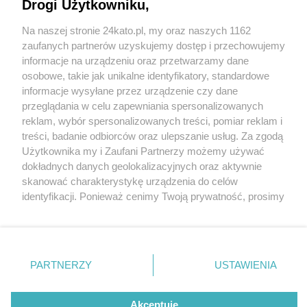
Powstaną jeszcze w 2026 r. w różnych częściach
Drogi Użytkowniku,
miasta
Na naszej stronie 24kato.pl, my oraz naszych 1162
Wydawca mediów
lokalnych
zaufanych partnerów uzyskujemy dostęp i przechowujemy
informacje na urządzeniu oraz przetwarzamy dane
osobowe, takie jak unikalne identyfikatory, standardowe
informacje wysyłane przez urządzenie czy dane
przeglądania w celu zapewniania spersonalizowanych
2 / 3
reklam, wybór spersonalizowanych treści, pomiar reklam i
Dolina Trzech Stawów,
Nie zapomnij
treści, badanie odbiorców oraz ulepszanie usług. Za zgodą
zapoznać się z:
polityką prywatności
regulamin korzystania z portali
Użytkownika my i Zaufani Partnerzy możemy używać
Twoje
miasto
Skontakuj się
z nami
Katowice
dokładnych danych geolokalizacyjnych oraz aktywnie
Piekary Śląskie
Kontakt
skanować charakterystykę urządzenia do celów
Chorzów
Wydawca
identyfikacji. Ponieważ cenimy Twoją prywatność, prosimy
Tarnowskie Góry
Redakcja
Ruda Śląska
Newsletter
o zgodę na korzystanie z tych technologii poprzez
Świętochłowice
Reklama
kliknięcie „Akceptuję”. Zgoda jest dobrowolna i zawsze
Tychy
możesz ją zmienić/wycofać klikając przycisk ustawień
Bytom
Katowice
prywatności znajdujący się w lewym dolnym rogu strony
REKLAMA
PARTNERZY
USTAWIENIA
Gliwice
. Niektóre rodzaje przetwarzania danych nie wymagają
Zabrze
Zagłębie
zgody użytkownika, ale masz prawo sprzeciwić się
takiemu przetwarzaniu. Preferencje będą miały
Akceptuję