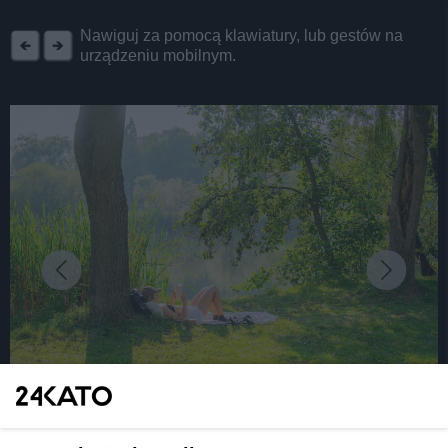
REKLAMA
Nawiguj za pomocą klawiatury, lub gestów na
urządzeniu mobilnym.
fot: R. Kaźmierczak
10 nowych parków kieszonkowych w Katowicach.