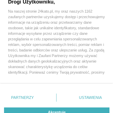
Drogi Użytkowniku,
15 ważnych, choć czasem naiwnych, pytań o
automatyczne parkingi na Tylnej Mariackiej. I
Na naszej stronie 24kato.pl, my oraz naszych 1162
odpowiedzi! O elektryki, brak prądu, pożar, hałas
Wydawca mediów
lokalnych
zaufanych partnerów uzyskujemy dostęp i przechowujemy
informacje na urządzeniu oraz przetwarzamy dane
osobowe, takie jak unikalne identyfikatory, standardowe
informacje wysyłane przez urządzenie czy dane
przeglądania w celu zapewniania spersonalizowanych
4 / 5
reklam, wybór spersonalizowanych treści, pomiar reklam i
Nie zapomnij
treści, badanie odbiorców oraz ulepszanie usług. Za zgodą
Parkingi automatyczne
zapoznać się z:
polityką prywatności
regulamin korzystania z portali
Użytkownika my i Zaufani Partnerzy możemy używać
Twoje
miasto
Skontakuj się
z nami
dokładnych danych geolokalizacyjnych oraz aktywnie
tylna mariacka katowice 3
Piekary Śląskie
Kontakt
skanować charakterystykę urządzenia do celów
Chorzów
Wydawca
identyfikacji. Ponieważ cenimy Twoją prywatność, prosimy
Tarnowskie Góry
Redakcja
Ruda Śląska
Newsletter
o zgodę na korzystanie z tych technologii poprzez
Świętochłowice
Reklama
kliknięcie „Akceptuję”. Zgoda jest dobrowolna i zawsze
Tychy
możesz ją zmienić/wycofać klikając przycisk ustawień
Bytom
Katowice
prywatności znajdujący się w lewym dolnym rogu strony
REKLAMA
PARTNERZY
USTAWIENIA
Gliwice
. Niektóre rodzaje przetwarzania danych nie wymagają
Zabrze
Zagłębie
zgody użytkownika, ale masz prawo sprzeciwić się
takiemu przetwarzaniu. Preferencje będą miały
Akceptuję