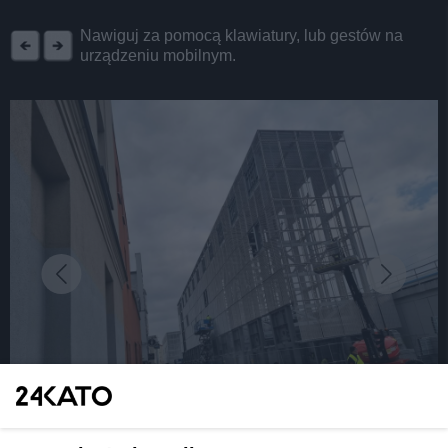
REKLAMA
Nawiguj za pomocą klawiatury, lub gestów na
urządzeniu mobilnym.
fot: Patryk Osadnik