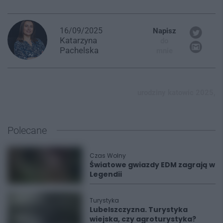
16/09/2025
Napisz
Katarzyna
do
Pachelska
mnie
urodziny katowic 2025,
Polecane
Czas Wolny
Światowe gwiazdy EDM zagrają w
Legendii
Turystyka
Lubelszczyzna. Turystyka
wiejska, czy agroturystyka?