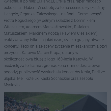
kwietnia, a po niej: El.Pank.El, Ofelia oraz raper młodego
pokolenia - Hubert. W sobotę za to na scenie usłyszeliśmy
Hengelo, Organka, Zalewskego i, na finał - Comę - zespół
Piotra Roguckiego (w pełnym składzie z Dominikiem
Witczakiem, Adamem Marszałkowskim, Rafałem
Matuszakiem, Marcinem Kobzą i Pawłem Cieślakiem),
reaktywowany tylko na jakiś czas, rzadko grający otwarte
koncerty. Tego dnia ze sceny życzenia mieszkańcom złożył
prezydent Katowic Marcin Krupa, ubrany w
okolicznościową bluzę z logo 160-lecia Katowic. W
niedzielę za to licznie zgromadzona (mimo deszczowej
pogody) publiczność wysłuchała koncertów Króla, Darii ze
Śląska, Meli Koteluk, Kaśki Sochackiej oraz zespołu
Myslovitz.