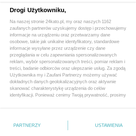
Drogi Użytkowniku,
Na naszej stronie 24kato.pl, my oraz naszych 1162
Wydawca mediów
lokalnych
zaufanych partnerów uzyskujemy dostęp i przechowujemy
informacje na urządzeniu oraz przetwarzamy dane
osobowe, takie jak unikalne identyfikatory, standardowe
informacje wysyłane przez urządzenie czy dane
przeglądania w celu zapewniania spersonalizowanych
reklam, wybór spersonalizowanych treści, pomiar reklam i
Nie zapomnij
treści, badanie odbiorców oraz ulepszanie usług. Za zgodą
zapoznać się z:
polityką prywatności
regulamin korzystania z portali
Użytkownika my i Zaufani Partnerzy możemy używać
Twoje
miasto
Skontakuj się
z nami
dokładnych danych geolokalizacyjnych oraz aktywnie
Piekary Śląskie
Kontakt
skanować charakterystykę urządzenia do celów
Chorzów
Wydawca
identyfikacji. Ponieważ cenimy Twoją prywatność, prosimy
Tarnowskie Góry
Redakcja
Ruda Śląska
Newsletter
o zgodę na korzystanie z tych technologii poprzez
Świętochłowice
Reklama
kliknięcie „Akceptuję”. Zgoda jest dobrowolna i zawsze
Tychy
możesz ją zmienić/wycofać klikając przycisk ustawień
Bytom
Katowice
prywatności znajdujący się w lewym dolnym rogu strony
PARTNERZY
USTAWIENIA
Gliwice
. Niektóre rodzaje przetwarzania danych nie wymagają
Zabrze
Zagłębie