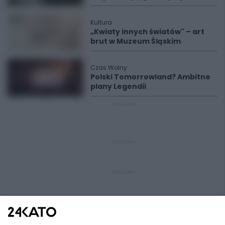
Kultura
„Kwiaty innych światów" – art
brut w Muzeum Śląskim
Czas Wolny
Polski Tomorrowland? Ambitne
plany Legendii
REKLAMA
REKLAMA
REKLAMA