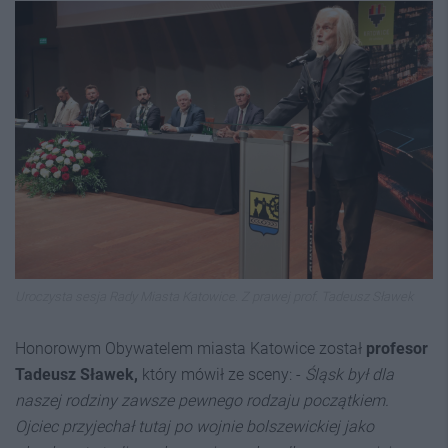
Uroczysta sesja Rady Miasta Katowice. Z prawej prof. Tadeusz Sławek
Honorowym Obywatelem miasta Katowice został
profesor
Tadeusz Sławek,
który mówił ze sceny: -
Śląsk był dla
naszej rodziny zawsze pewnego rodzaju początkiem.
Ojciec przyjechał tutaj po wojnie bolszewickiej jako