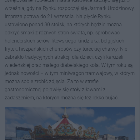
Świętowanie 160-lecia miasta Katowice zaczęło się już 5
września, gdy na Rynku rozpoczął się Jarmark Urodzinowy.
Impreza potrwa do 21 września. Na płycie Rynku
ustawiono ponad 30 stoisk, na których będzie można
odkryć smaki z różnych stron świata, np. spróbować
holenderskich serów, litewskiego kindziuka, belgijskich
frytek, hiszpańskich churrosów czy tureckiej chałwy. Nie
zabrakło tradycyjnych atrakcji dla dzieci, czyli karuzeli
wiedeńskiej oraz małego diabelskiego koła. W tym roku są
jednak nowości – w tym miniwagon tramwajowy, w którym
można sobie zrobić zdjęcia. Za to w strefie
gastronomicznej pojawiły się stoły z ławami z
zadaszeniem, na których można się też lekko bujać.