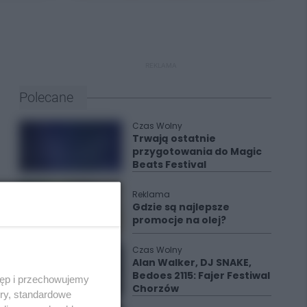
REKLAMA
Polecane
Czas Wolny
Trwają ostatnie
przygotowania do Magic
Beats Festival
Reklama
Gdzie są najlepsze
promocje na olej?
Czas Wolny
Alan Walker, DJ SNAKE,
Bedoes 2115: Fajer Festiwal
tęp i przechowujemy
Chorzów
ory, standardowe