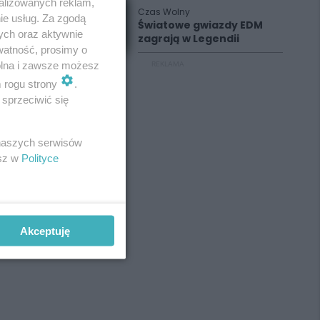
alizowanych reklam,
Czas Wolny
ie usług. Za zgodą
Światowe gwiazdy EDM
ych oraz aktywnie
zagrają w Legendii
watność, prosimy o
wolna i zawsze możesz
REKLAMA
m rogu strony
.
sprzeciwić się
 naszych serwisów
esz w
Polityce
Akceptuję