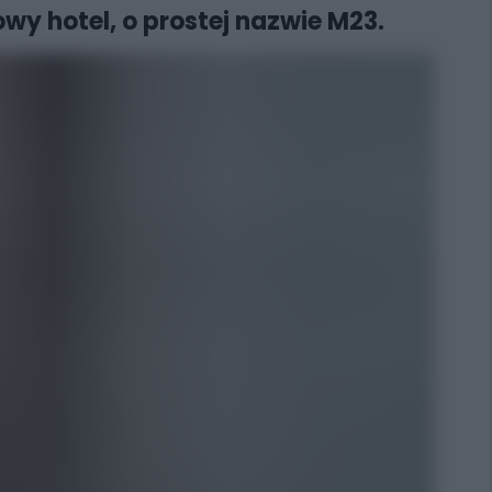
wy hotel, o prostej nazwie M23.