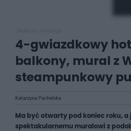
24kato.pl
/
informacje
4-gwiazdkowy hote
balkony, mural z W
steampunkowy p
Katarzyna Pachelska
Ma być otwarty pod koniec roku, a
spektakularnemu muralowi z podobi