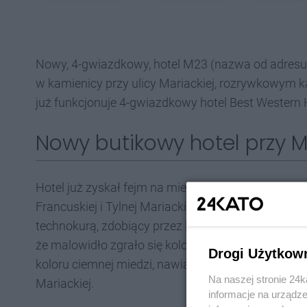
Nowy, 4-gwiazdkowy, hotel M23 (nazwa od adresu - 
w kamienicy przy ulicy Mariackiej, rozrywkowym k
już funkcjonuje 4-gwiazdkowy hotel Best Western H
Nowy butikowy hotel przy M
Hotel już zyskał fejm na mieście po tym, jak odsłon
Francuskiej i Tylnej Mariackiej) mural przedstawi
technokurą, zdobiący przez lata tę ścianę, to trze
że malowidło zgrało się kolorystycznie z inną ci
Drogi Użytkow
koloru ciemnej miedzi, nawiązującymi do katowick
Na naszej stronie 24
Mariackiej.
informacje na urządze