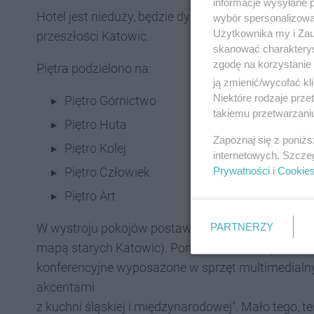
informacje wysyłane 
Hotel jest nieduży, będzie dysponował 42 pokojam
wybór spersonalizowan
Użytkownika my i Zau
przeszłości Katowic.
skanować charakterys
zgodę na korzystanie 
Piętra podzielono na:
ją zmienić/wycofać kl
Niektóre rodzaje prz
Piętro Górnictwo
takiemu przetwarzaniu
Piętro Huta
Zapoznaj się z poniż
Piętro Kolej
internetowych. Szcze
Prywatności
i
Cookie
Piętro Człowiek
Piętro Art
PARTNERZY
W wystroju pokojów postawiono na prostotę, ale 
mapą starych Katowic). Ponieważ ma to być hotel 
konferencyjne wyposażone w sprzęt multimedialny.
akcentami
z kuchni śląskiej i międzynarodowej". Mało tego, t