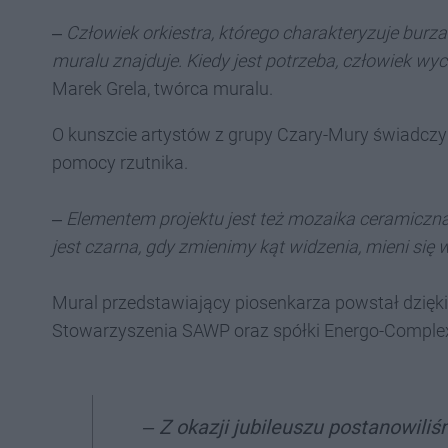
‒
Człowiek orkiestra, którego charakteryzuje burza
muralu znajduje. Kiedy jest potrzeba, człowiek wy
Marek Grela, twórca muralu.
O kunszcie artystów z grupy Czary-Mury świadczy te
pomocy rzutnika.
‒
Elementem projektu jest też mozaika ceramiczna,
jest czarna, gdy zmienimy kąt widzenia, mieni się 
Mural przedstawiający piosenkarza powstał dzięk
Stowarzyszenia SAWP oraz spółki Energo-Complex,
‒
Z okazji jubileuszu postanowil