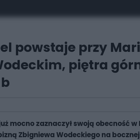
l powstaje przy Maria
odeckim, piętra górni
ub
 już mocno zaznaczył swoją obecność w 
zną Zbigniewa Wodeckiego na bocznej śc