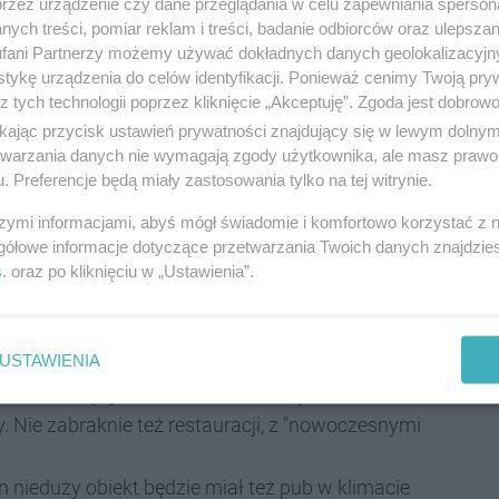
przez urządzenie czy dane przeglądania w celu zapewniania sperson
i. Co ciekawe, nawiązano w nich do przemysłowej
ych treści, pomiar reklam i treści, badanie odbiorców oraz ulepszan
fani Partnerzy możemy używać dokładnych danych geolokalizacyjn
tykę urządzenia do celów identyfikacji. Ponieważ cenimy Twoją pry
z tych technologii poprzez kliknięcie „Akceptuję”. Zgoda jest dobro
ikając przycisk ustawień prywatności znajdujący się w lewym dolny
etwarzania danych nie wymagają zgody użytkownika, ale masz prawo 
. Preferencje będą miały zastosowania tylko na tej witrynie.
szymi informacjami, abyś mógł świadomie i komfortowo korzystać z
gółowe informacje dotyczące przetwarzania Twoich danych znajdzi
s
. oraz po kliknięciu w „Ustawienia”.
USTAWIENIA
okraszoną ciekawymi detalami (w tym fototapetami z
skierowany głównie do biznesu, są tu też dwie sale
 Nie zabraknie też restauracji, z "nowoczesnymi
en nieduży obiekt będzie miał też pub w klimacie