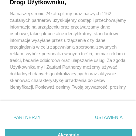
Drogi Użytkowniku,
5. urodziny Centrum Kato na tarasach Spodka i
MCK. Atrakcje do niedzieli 17 lipca
Na naszej stronie 24kato.pl, my oraz naszych 1162
Wydawca mediów
lokalnych
zaufanych partnerów uzyskujemy dostęp i przechowujemy
informacje na urządzeniu oraz przetwarzamy dane
osobowe, takie jak unikalne identyfikatory, standardowe
informacje wysyłane przez urządzenie czy dane
1 / 6
przeglądania w celu zapewniania spersonalizowanych
Centrum Kato 4
reklam, wybór spersonalizowanych treści, pomiar reklam i
Nie zapomnij
treści, badanie odbiorców oraz ulepszanie usług. Za zgodą
zapoznać się z:
polityką prywatności
regulamin korzystania z portali
Użytkownika my i Zaufani Partnerzy możemy używać
Twoje
miasto
Skontakuj się
z nami
dokładnych danych geolokalizacyjnych oraz aktywnie
Centrum Kato świętuje 5. urodziny od 13 do 17 lipca
Piekary Śląskie
Kontakt
skanować charakterystykę urządzenia do celów
2022.
Chorzów
Wydawca
identyfikacji. Ponieważ cenimy Twoją prywatność, prosimy
Tarnowskie Góry
Redakcja
Ruda Śląska
Newsletter
o zgodę na korzystanie z tych technologii poprzez
Świętochłowice
Reklama
kliknięcie „Akceptuję”. Zgoda jest dobrowolna i zawsze
Tychy
możesz ją zmienić/wycofać klikając przycisk ustawień
Bytom
Katowice
prywatności znajdujący się w lewym dolnym rogu strony
REKLAMA
PARTNERZY
USTAWIENIA
Gliwice
. Niektóre rodzaje przetwarzania danych nie wymagają
Zabrze
Zagłębie
zgody użytkownika, ale masz prawo sprzeciwić się
takiemu przetwarzaniu. Preferencje będą miały
Akceptuję