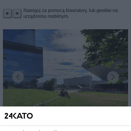
REKLAMA
Nawiguj za pomocą klawiatury, lub gestów na
urządzeniu mobilnym.
fot: Katarzyna Pachelska/24kato.pl