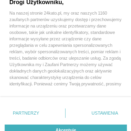
Drogi Użytkowniku,
Na naszej stronie 24kato.pl, my oraz naszych 1160
Wydawca mediów
lokalnych
zaufanych partnerów uzyskujemy dostęp i przechowujemy
informacje na urządzeniu oraz przetwarzamy dane
osobowe, takie jak unikalne identyfikatory, standardowe
informacje wysyłane przez urządzenie czy dane
przeglądania w celu zapewniania spersonalizowanych
reklam, wybór spersonalizowanych treści, pomiar reklam i
Nie zapomnij
treści, badanie odbiorców oraz ulepszanie usług. Za zgodą
zapoznać się z:
polityką prywatności
regulamin korzystania z portali
fot:
Użytkownika my i Zaufani Partnerzy możemy używać
Twoje
miasto
Skontakuj się
z nami
dokładnych danych geolokalizacyjnych oraz aktywnie
Alpakarnia Poczesna – niezwykły świat zwierząt,
Piekary Śląskie
Kontakt
skanować charakterystykę urządzenia do celów
Chorzów
Wydawca
który warto odwiedzić
identyfikacji. Ponieważ cenimy Twoją prywatność, prosimy
Tarnowskie Góry
Redakcja
Ruda Śląska
Newsletter
o zgodę na korzystanie z tych technologii poprzez
2 / 22
Świętochłowice
Reklama
kliknięcie „Akceptuję”. Zgoda jest dobrowolna i zawsze
Tychy
możesz ją zmienić/wycofać klikając przycisk ustawień
Bytom
Alpakarnia Poczesna 1
Katowice
prywatności znajdujący się w lewym dolnym rogu strony
PARTNERZY
USTAWIENIA
Gliwice
. Niektóre rodzaje przetwarzania danych nie wymagają
Zabrze
Zagłębie
zgody użytkownika, ale masz prawo sprzeciwić się
takiemu przetwarzaniu. Preferencje będą miały
Akceptuję