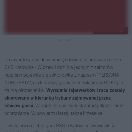
Mariusz Zawadzki
REKLAMA
Do awantury doszło w środę, 6 kwietnia, podczas meczu
GKS Katowice - Widzew Łódź. Na jednym z sektorów
najpierw pojawiła się sektorówka z napisem "PERSONA
NON GRATA", czyli nazwą grupy pseudokibiców GieKSy, a
za nią pirotechnika.
Wyrzutnie fajerwerków i race zostały
skierowane w kierunku trybuny zajmowanej przez
kibiców gości
. W popłochu uciekali stamtąd piłkarze oraz
ochroniarze. W powietrzu latały także krzesełka.
Chwilę później chuligani GKS-u Katowice wywiesili na