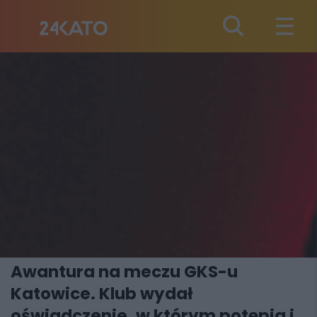
Awantura na meczu GKS-u
Katowice. Klub wydał
oświadczenie, w którym potępia i