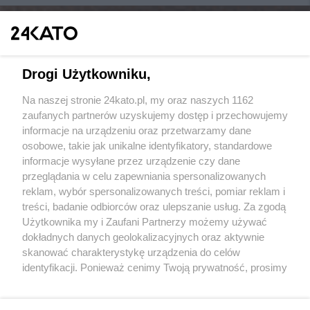
Drogi Użytkowniku,
Na naszej stronie 24kato.pl, my oraz naszych 1162
Wydawca mediów
lokalnych
zaufanych partnerów uzyskujemy dostęp i przechowujemy
informacje na urządzeniu oraz przetwarzamy dane
osobowe, takie jak unikalne identyfikatory, standardowe
informacje wysyłane przez urządzenie czy dane
przeglądania w celu zapewniania spersonalizowanych
reklam, wybór spersonalizowanych treści, pomiar reklam i
Nie zapomnij
treści, badanie odbiorców oraz ulepszanie usług. Za zgodą
zapoznać się z:
polityką prywatności
regulamin korzystania z portali
Użytkownika my i Zaufani Partnerzy możemy używać
Twoje
miasto
Skontakuj się
z nami
dokładnych danych geolokalizacyjnych oraz aktywnie
Piekary Śląskie
Kontakt
skanować charakterystykę urządzenia do celów
Chorzów
Wydawca
identyfikacji. Ponieważ cenimy Twoją prywatność, prosimy
Tarnowskie Góry
Redakcja
Ruda Śląska
Newsletter
o zgodę na korzystanie z tych technologii poprzez
Świętochłowice
Reklama
kliknięcie „Akceptuję”. Zgoda jest dobrowolna i zawsze
Tychy