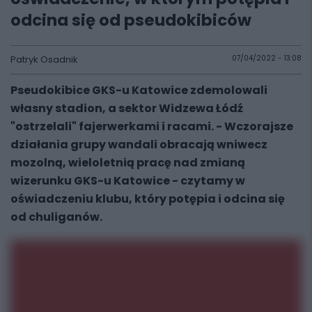
odcina się od pseudokibiców
Patryk Osadnik
07/04/2022 - 13:08
Pseudokibice GKS-u Katowice zdemolowali
własny stadion, a sektor Widzewa Łódź
"ostrzelali" fajerwerkami i racami. - Wczorajsze
działania grupy wandali obracają wniwecz
mozolną, wieloletnią pracę nad zmianą
wizerunku GKS-u Katowice - czytamy w
oświadczeniu klubu, który potępia i odcina się
od chuliganów.