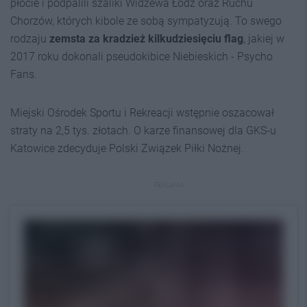
płocie i podpalili szaliki Widzewa Łódź oraz Ruchu
Chorzów, których kibole ze sobą sympatyzują. To swego
rodzaju
zemsta za kradzież kilkudziesięciu flag
, jakiej w
2017 roku dokonali pseudokibice Niebieskich - Psycho
Fans.
Miejski Ośrodek Sportu i Rekreacji wstępnie oszacował
straty na 2,5 tys. złotach. O karze finansowej dla GKS-u
Katowice zdecyduje Polski Związek Piłki Nożnej.
REKLAMA