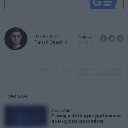
07/04/2022
Napisz
Patryk
Osadnik
do mnie
gks katowice,
gieksa,
widzew łódz,
awantura,
pseudokibice,
chuligani,
Polecane
Czas Wolny
Trwają ostatnie przygotowania
do Magic Beats Festival