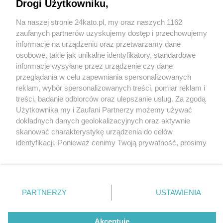
Drogi Użytkowniku,
Katowic? Firma Opal ma takie plany
Na naszej stronie 24kato.pl, my oraz naszych 1162
Wydawca mediów
lokalnych
zaufanych partnerów uzyskujemy dostęp i przechowujemy
informacje na urządzeniu oraz przetwarzamy dane
osobowe, takie jak unikalne identyfikatory, standardowe
informacje wysyłane przez urządzenie czy dane
przeglądania w celu zapewniania spersonalizowanych
5 / 8
reklam, wybór spersonalizowanych treści, pomiar reklam i
Nie zapomnij
treści, badanie odbiorców oraz ulepszanie usług. Za zgodą
Wieżowiec Opal Maksimum1
zapoznać się z:
polityką prywatności
regulamin korzystania z portali
Użytkownika my i Zaufani Partnerzy możemy używać
Twoje
miasto
Skontakuj się
z nami
dokładnych danych geolokalizacyjnych oraz aktywnie
Piekary Śląskie
Kontakt
skanować charakterystykę urządzenia do celów
Chorzów
Wydawca
identyfikacji. Ponieważ cenimy Twoją prywatność, prosimy
Tarnowskie Góry
Redakcja
Ruda Śląska
Newsletter
o zgodę na korzystanie z tych technologii poprzez
Świętochłowice
Reklama
kliknięcie „Akceptuję”. Zgoda jest dobrowolna i zawsze
Tychy
możesz ją zmienić/wycofać klikając przycisk ustawień
Bytom
Katowice
prywatności znajdujący się w lewym dolnym rogu strony
REKLAMA
PARTNERZY
USTAWIENIA
Gliwice
. Niektóre rodzaje przetwarzania danych nie wymagają
Zabrze
Zagłębie
zgody użytkownika, ale masz prawo sprzeciwić się
takiemu przetwarzaniu. Preferencje będą miały
Akceptuję