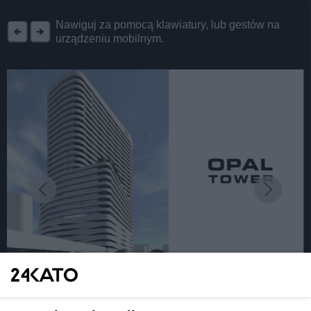
REKLAMA
Nawiguj za pomocą klawiatury, lub gestów na
urządzeniu mobilnym.
fot:
Będzie kolejny 100-metrowy wieżowiec w centrum