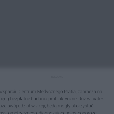
REKLAMA
 wsparciu Centrum Medycznego Pratia, zaprasza na
będą bezpłatne badania profilaktyczne. Już w piątek
oszą swój udział w akcji, będą mogły skorzystać
ensytometrycznego, diagnozującego osteoporozę.