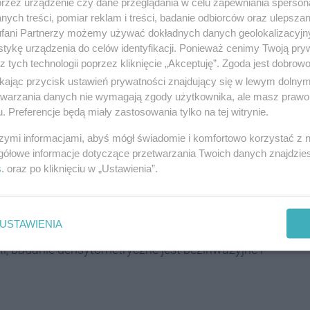
przez urządzenie czy dane przeglądania w celu zapewniania sperson
y w stanie zwiększyć szanse na całkowite
ych treści, pomiar reklam i treści, badanie odbiorców oraz ulepszan
ginekolog i endokrynolog.
fani Partnerzy możemy używać dokładnych danych geolokalizacyjn
tykę urządzenia do celów identyfikacji. Ponieważ cenimy Twoją pry
 – badanie stanu kości
z tych technologii poprzez kliknięcie „Akceptuję”. Zgoda jest dobro
ikając przycisk ustawień prywatności znajdujący się w lewym dolny
etwarzania danych nie wymagają zgody użytkownika, ale masz prawo 
. Preferencje będą miały zastosowania tylko na tej witrynie.
choroba, która dotyka około 22% kobiet po 50 roku
stwa Zdrowia i NFZ, w Polsce na osteoporozę cierpi
szymi informacjami, abyś mógł świadomie i komfortowo korzystać z
ego w ramach Śląskiego Dnia Kobiet będzie można
gółowe informacje dotyczące przetwarzania Twoich danych znajdzi
s
. oraz po kliknięciu w „Ustawienia”.
prawdza gęstość mineralną kości, pozwalając dzięki
rozwoju. W tym badaniu mogą wziąć udział pacjentki
 a 99,9 kg, a jego wyniki dostępne będą od ręki (w
USTAWIENIA
zin (w przypadku wyniku pozytywnego, po konsultacji
i, badanie densytometryczne jest bezinwazyjne i