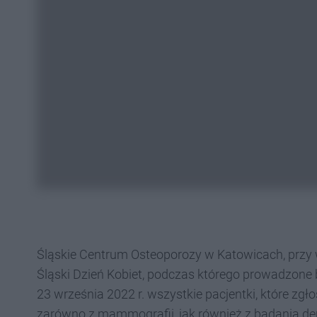
Śląskie Centrum Osteoporozy w Katowicach, przy
Śląski Dzień Kobiet, podczas którego prowadzone 
23 września 2022 r. wszystkie pacjentki, które zgł
zarówno z mammografii, jak również z badania d