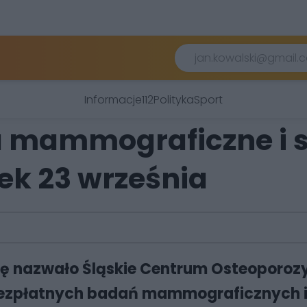
Informacje
112
Polityka
Sport
 mammograficzne i s
ek 23 września
cję nazwało Śląskie Centrum Osteoporozy
bezpłatnych badań mammograficznych i