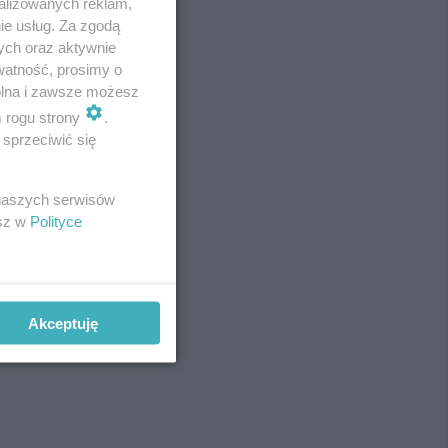
alizowanych reklam,
ie usług. Za zgodą
ych oraz aktywnie
watność, prosimy o
wolna i zawsze możesz
m rogu strony
.
sprzeciwić się
 naszych serwisów
esz w
Polityce
Akceptuję