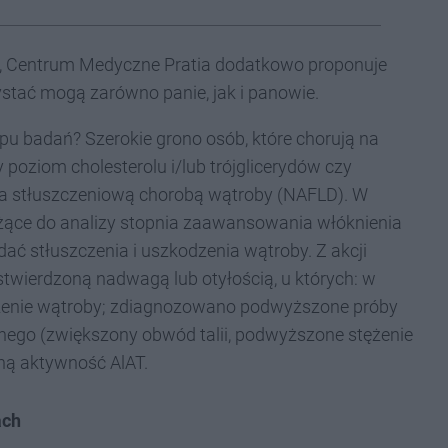
, Centrum Medyczne Pratia dodatkowo proponuje
ystać mogą zarówno panie, jak i panowie.
u badań? Szerokie grono osób, które chorują na
poziom cholesterolu i/lub trójglicerydów czy
owa stłuszczeniową chorobą wątroby (NAFLD). W
użące do analizy stopnia zaawansowania włóknienia
ać stłuszczenia i uszkodzenia wątroby. Z akcji
twierdzoną nadwagą lub otyłością, u których: w
czenie wątroby; zdiagnozowano podwyższone próby
nego (zwiększony obwód talii, podwyższone stężenie
ną aktywność AlAT.
ach