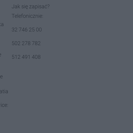
Jak się zapisać?
Telefonicznie:
ka
32 746 25 00
502 278 782
e
512 491 408
e
atia
ice: