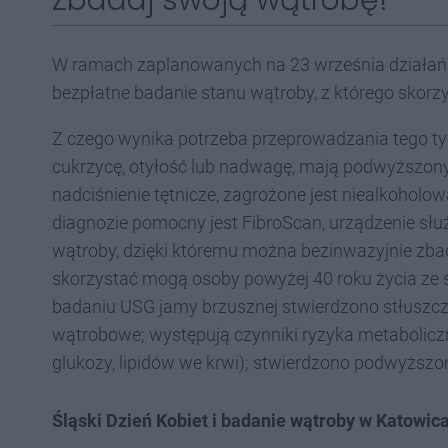
Zbadaj swoją wątrobę!
W ramach zaplanowanych na 23 września działań
bezpłatne badanie stanu wątroby, z którego skorz
Z czego wynika potrzeba przeprowadzania tego typ
cukrzycę, otyłość lub nadwagę, mają podwyższony 
nadciśnienie tętnicze, zagrożone jest niealkohol
diagnozie pomocny jest FibroScan, urządzenie sł
wątroby, dzięki któremu można bezinwazyjnie zbad
skorzystać mogą osoby powyżej 40 roku życia ze s
badaniu USG jamy brzusznej stwierdzono stłusz
wątrobowe; występują czynniki ryzyka metabolicz
glukozy, lipidów we krwi); stwierdzono podwyższo
Śląski Dzień Kobiet i badanie wątroby w Katowic