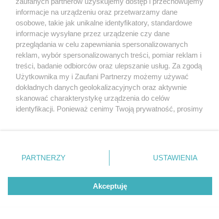
zaufanych partnerów uzyskujemy dostęp i przechowujemy
Budowa kolejnego marketu w Katowicach już się
Katowice
informacje na urządzeniu oraz przetwarzamy dane
Gliwice
zaczęła. Powstaje w dzielnicy Piotrowice
Zabrze
osobowe, takie jak unikalne identyfikatory, standardowe
Zagłębie
informacje wysyłane przez urządzenie czy dane
przeglądania w celu zapewniania spersonalizowanych
reklam, wybór spersonalizowanych treści, pomiar reklam i
3 / 7
treści, badanie odbiorców oraz ulepszanie usług. Za zgodą
Użytkownika my i Zaufani Partnerzy możemy używać
Budowa Kaufland Katowice 1
dokładnych danych geolokalizacyjnych oraz aktywnie
skanować charakterystykę urządzenia do celów
7
identyfikacji. Ponieważ cenimy Twoją prywatność, prosimy
o zgodę na korzystanie z tych technologii poprzez
kliknięcie „Akceptuję”. Zgoda jest dobrowolna i zawsze
możesz ją zmienić/wycofać klikając przycisk ustawień
prywatności znajdujący się w lewym dolnym rogu strony
REKLAMA
PARTNERZY
USTAWIENIA
. Niektóre rodzaje przetwarzania danych nie wymagają
zgody użytkownika, ale masz prawo sprzeciwić się
takiemu przetwarzaniu. Preferencje będą miały
Akceptuję
zastosowania tylko na tej witrynie.
Zapoznaj się z poniższymi informacjami, abyś mógł