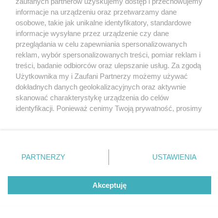
zaufanych partnerów uzyskujemy dostęp i przechowujemy
Jerzego Kukuczki osiągnęła najwyższy punkt
Katowice
informacje na urządzeniu oraz przetwarzamy dane
Gliwice
Zabrze
osobowe, takie jak unikalne identyfikatory, standardowe
Zagłębie
informacje wysyłane przez urządzenie czy dane
2 / 5
przeglądania w celu zapewniania spersonalizowanych
Zawieszenie wiechy na
reklam, wybór spersonalizowanych treści, pomiar reklam i
treści, badanie odbiorców oraz ulepszanie usług. Za zgodą
Centrum Himalaizmu
Użytkownika my i Zaufani Partnerzy możemy używać
dokładnych danych geolokalizacyjnych oraz aktywnie
imienia Jerzego Kukuczki w
skanować charakterystykę urządzenia do celów
identyfikacji. Ponieważ cenimy Twoją prywatność, prosimy
Katowicach 1
o zgodę na korzystanie z tych technologii poprzez
kliknięcie „Akceptuję”. Zgoda jest dobrowolna i zawsze
możesz ją zmienić/wycofać klikając przycisk ustawień
prywatności znajdujący się w lewym dolnym rogu strony
PARTNERZY
USTAWIENIA
REKLAMA
. Niektóre rodzaje przetwarzania danych nie wymagają
zgody użytkownika, ale masz prawo sprzeciwić się
takiemu przetwarzaniu. Preferencje będą miały
Akceptuję
zastosowania tylko na tej witrynie.
Zapoznaj się z poniższymi informacjami, abyś mógł