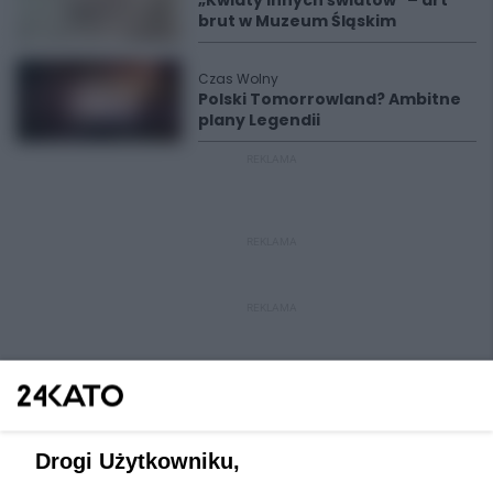
„Kwiaty innych światów" – art
brut w Muzeum Śląskim
Czas Wolny
Polski Tomorrowland? Ambitne
plany Legendii
REKLAMA
REKLAMA
REKLAMA
Drogi Użytkowniku,