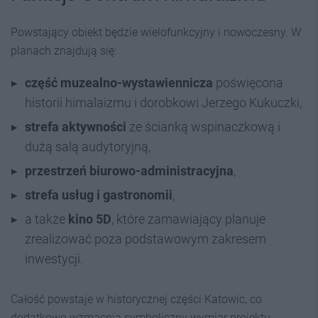
Powstający obiekt będzie wielofunkcyjny i nowoczesny. W
planach znajdują się:
część muzealno-wystawiennicza
poświęcona
historii himalaizmu i dorobkowi Jerzego Kukuczki,
strefa aktywności
ze ścianką wspinaczkową i
dużą salą audytoryjną,
przestrzeń biurowo-administracyjna
,
strefa usług i gastronomii
,
a także
kino 5D
, które zamawiający planuje
zrealizować poza podstawowym zakresem
inwestycji.
Całość powstaje w historycznej części Katowic, co
dodatkowo wzmacnia symboliczny wymiar projektu.