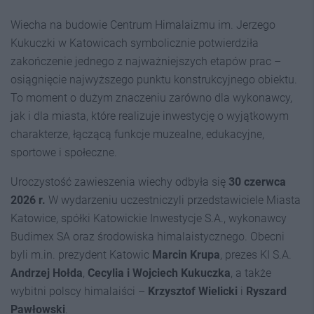
Wiecha na budowie Centrum Himalaizmu im. Jerzego
Kukuczki w Katowicach symbolicznie potwierdziła
zakończenie jednego z najważniejszych etapów prac –
osiągnięcie najwyższego punktu konstrukcyjnego obiektu.
To moment o dużym znaczeniu zarówno dla wykonawcy,
jak i dla miasta, które realizuje inwestycję o wyjątkowym
charakterze, łączącą funkcje muzealne, edukacyjne,
sportowe i społeczne.
Uroczystość zawieszenia wiechy odbyła się
30 czerwca
2026 r.
W wydarzeniu uczestniczyli przedstawiciele Miasta
Katowice, spółki Katowickie Inwestycje S.A., wykonawcy
Budimex SA oraz środowiska himalaistycznego. Obecni
byli m.in. prezydent Katowic
Marcin Krupa
, prezes KI S.A.
Andrzej Hołda
,
Cecylia i Wojciech Kukuczka
, a także
wybitni polscy himalaiści –
Krzysztof Wielicki
i
Ryszard
Pawłowski
.