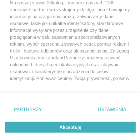
Na naszej stronie 24kato.pl, my oraz naszych 1160
Wydawca mediów
lokalnych
zaufanych partnerów uzyskujemy dostęp i przechowujemy
informacje na urządzeniu oraz przetwarzamy dane
osobowe, takie jak unikalne identyfikatory, standardowe
informacje wysyłane przez urządzenie czy dane
przeglądania w celu zapewniania spersonalizowanych
reklam, wybór spersonalizowanych treści, pomiar reklam i
Nie zapomnij
treści, badanie odbiorców oraz ulepszanie usług. Za zgodą
zapoznać się z:
polityką prywatności
regulamin korzystania z portali
Użytkownika my i Zaufani Partnerzy możemy używać
Twoje
miasto
Skontakuj się
z nami
dokładnych danych geolokalizacyjnych oraz aktywnie
Piekary Śląskie
Kontakt
skanować charakterystykę urządzenia do celów
Chorzów
Wydawca
identyfikacji. Ponieważ cenimy Twoją prywatność, prosimy
Tarnowskie Góry
Redakcja
Ruda Śląska
Newsletter
o zgodę na korzystanie z tych technologii poprzez
Świętochłowice
Reklama
kliknięcie „Akceptuję”. Zgoda jest dobrowolna i zawsze
Tychy
możesz ją zmienić/wycofać klikając przycisk ustawień
Bytom
Katowice
prywatności znajdujący się w lewym dolnym rogu strony
PARTNERZY
USTAWIENIA
Gliwice
. Niektóre rodzaje przetwarzania danych nie wymagają
Zabrze
Zagłębie
zgody użytkownika, ale masz prawo sprzeciwić się
Akceptuję
takiemu przetwarzaniu. Preferencje będą miały
zastosowania tylko na tej witrynie.