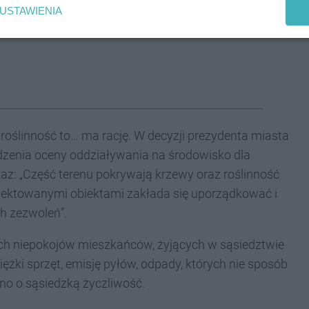
USTAWIENIA
biekcie
ą roślinność to… ma rację. W decyzji prezydenta miasta
dzenia oceny oddziaływania na środowisko dla
az: „Część terenu pokrywają krzewy oraz roślinność
rojektowanymi obiektami zakłada się uporządkować i
h zezwoleń”.
ch niepokojów mieszkańców, żyjących w sąsiedztwie
iężki sprzęt, emisję pyłów, odpady, których nie sposób
dno o sąsiedzką życzliwość.