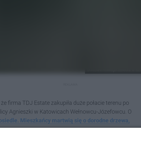
Budowa nowego osiedla w dzi
REKLAMA
e firma TDJ Estate zakupiła duże połacie terenu po
 ulicy Agnieszki w Katowicach Wełnowcu-Józefowcu. O
osiedle. Mieszkańcy martwią się o dorodne drzewa,