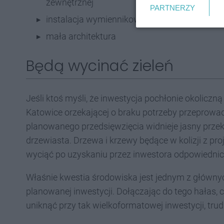
zewnętrznej
PARTNERZY
instalacja wymiennikowni ciepła w każdym o
mała architektura
Będą wycinać zieleń
Jeśli ktoś myśli, że inwestycja pochłonie okoliczn
Katowice orzekającej o braku potrzeby przeprowa
planowanego przedsięwzięcia widnieje jasny przek
drzewiasta. Drzewa i krzewy będące w kolizji z p
wyciąć po uzyskaniu przez inwestora odpowiednic
Właśnie kwestia środowiska jest jednym z główny
planowanej inwestycji. Dołączając do tego hałas, c
uniknąć przy tak wielkoformatowej inwestycji, tru