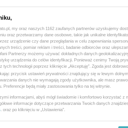
onkretnie przy ul. Bytkowskiej/Bytomskiej wyrośnie
oków. Do budowy przymierza się krakowski deweloper
niku,
kato.pl, my oraz naszych 1162 zaufanych partnerów uzyskujemy dos
owsta
ć dwa budynki mieszkalne wielorodzinne:
niu oraz przetwarzamy dane osobowe, takie jak unikalne identyfikat
przez urządzenie czy dane przeglądania w celu zapewniania sperson
ych treści, pomiar reklam i treści, badanie odbiorców oraz ulepszan
C
fani Partnerzy możemy używać dokładnych danych geolokalizacyjn
tykę urządzenia do celów identyfikacji. Ponieważ cenimy Twoją pry
z tych technologii poprzez kliknięcie „Akceptuję”. Zgoda jest dobro
ikając przycisk ustawień prywatności znajdujący się w lewym dolny
etwarzania danych nie wymagają zgody użytkownika, ale masz prawo 
zem do miejskiej sieci wodociągowej
. Preferencje będą miały zastosowania tylko na tej witrynie.
eniem jej do miejskiej sieci kanalizacji sanitarnej
szymi informacjami, abyś mógł świadomie i komfortowo korzystać z
osadnikiem i separatorem węglowodorów
gółowe informacje dotyczące przetwarzania Twoich danych znajdzi
s
. oraz po kliknięciu w „Ustawienia”.
 z włączeniem do kanalizacji miejskiej
 z włączeniem do infrastruktury telekomunikacyjnej