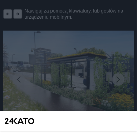
REKLAMA
Nawiguj za pomocą klawiatury, lub gestów na
urządzeniu mobilnym.
fot: biuro 44STO