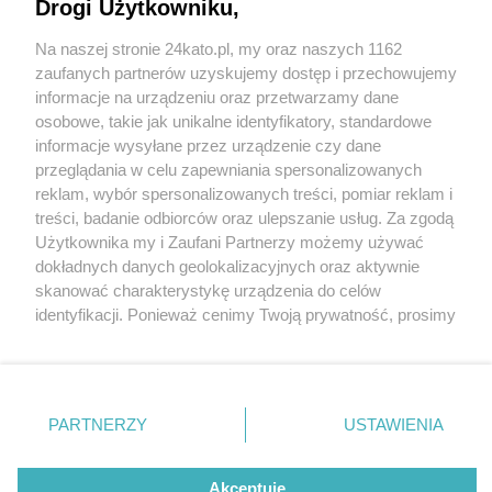
Drogi Użytkowniku,
Cztery nowe zielone przystanki w Katowicach i
zielona oaza przed dawnym budynkiem Muzeum
Na naszej stronie 24kato.pl, my oraz naszych 1162
Śląskiego. Takie plany ma miasto na 2024 r.
Wydawca mediów
lokalnych
zaufanych partnerów uzyskujemy dostęp i przechowujemy
informacje na urządzeniu oraz przetwarzamy dane
osobowe, takie jak unikalne identyfikatory, standardowe
2 / 3
informacje wysyłane przez urządzenie czy dane
przeglądania w celu zapewniania spersonalizowanych
Przystanek dab kosciol
reklam, wybór spersonalizowanych treści, pomiar reklam i
Nie zapomnij
treści, badanie odbiorców oraz ulepszanie usług. Za zgodą
katowice wizualizacja
zapoznać się z:
polityką prywatności
regulamin korzystania z portali
Użytkownika my i Zaufani Partnerzy możemy używać
Twoje
miasto
Skontakuj się
z nami
dokładnych danych geolokalizacyjnych oraz aktywnie
Piekary Śląskie
Kontakt
skanować charakterystykę urządzenia do celów
Tak po zazielenieniu ma wyglądać przystanek
Chorzów
Wydawca
identyfikacji. Ponieważ cenimy Twoją prywatność, prosimy
Tarnowskie Góry
Redakcja
autobusowy Dąb Kościół. Wizualizacja biuro 44STO
Ruda Śląska
Newsletter
o zgodę na korzystanie z tych technologii poprzez
Świętochłowice
Reklama
kliknięcie „Akceptuję”. Zgoda jest dobrowolna i zawsze
Tychy
możesz ją zmienić/wycofać klikając przycisk ustawień
Bytom
Katowice
prywatności znajdujący się w lewym dolnym rogu strony
REKLAMA
PARTNERZY
USTAWIENIA
Gliwice
. Niektóre rodzaje przetwarzania danych nie wymagają
Zabrze
Zagłębie
zgody użytkownika, ale masz prawo sprzeciwić się
takiemu przetwarzaniu. Preferencje będą miały
Akceptuję