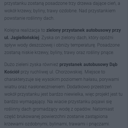
przystanku zostaną posadzone trzy drzewa dające cień, a
wokół krzewy, byliny, trawy ozdobne. Nad przystankiem
powstanie roślinny dach.
Kolejna realizacja to
zielony przystanek autobusowy przy
ul. Jagiellońskiej
. Zyska on zielony dach, który opóźni
spływ wody deszczowej i obniży temperaturę. Posadzone
zostaną niskie krzewy, byliny, trawy oraz rośliny pnące.
Dużo zieleni zyska również
przystanek autobusowy Dąb
Kościół
przy ruchliwej ul. Chorzowskiej. Miejsce to
charakteryzuje się wysokim poziomem hałasu, porywami
wiatru oraz nasłonecznieniem. Dodatkowo przestrzeń
wokół przystanku jest bardzo niewielka, więc projekt jest tu
bardzo wymagający. Na wiacie przystanku pojawi się
roślinny dach gromadzący wodę z opadów. Natomiast
część brukowanej powierzchni zostanie zastąpiona
krzewami ozdobnymi, bylinami, trawami i pnączami.