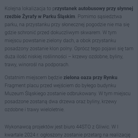
Kolejna lokalizacja to p
rzystanek autobusowy przy słynnej
rzeźbie Żyrafy w Parku Śląskim
. Pomimo sąsiedztwa
parku, na przystanku przy słonecznej pogodzie nie ma się
gdzie schronić przed dokuczliwym skwarem. W tym
miejscu powstanie zielony dach, a obok przystanku
posadzony zostanie klon polny. Oprócz tego pojawi się tam
duża ilość niskiej roślinności – krzewy ozdobne, byliny,
trawy, winorośl na podporach.
Ostatnim miejscem będzie
zielona oaza przy Rynku
.
Fragment placu przed wejściem do byłego budynku
Muzeum Śląskiego zostanie odbrukowany. W tym miejscu
posadzone zostaną dwa drzewa oraz byliny, krzewy
ozdobne i trawy wieloletnie.
Wykonawcą projektów jest biuro 44STO z Gliwic. W I
kwartale 2024 r. ogłoszony zostanie przetarg na realizację