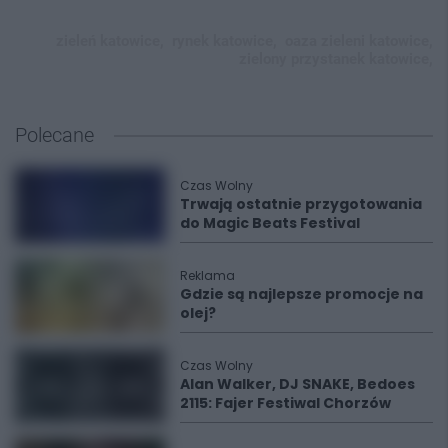
zieleń katowice,
rynek katowice,
oaza zieleni katowice,
zielony przystanek katowice,
Polecane
Czas Wolny
Trwają ostatnie przygotowania
do Magic Beats Festival
Reklama
Gdzie są najlepsze promocje na
olej?
Czas Wolny
Alan Walker, DJ SNAKE, Bedoes
2115: Fajer Festiwal Chorzów