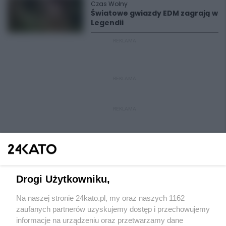
Czas Wolny
Światowe gwiazdy EDM zagrają w
Legendii
REKLAMA
REKLAMA
REKLAMA
Drogi Użytkowniku,
Na naszej stronie 24kato.pl, my oraz naszych 1162
Wydawca mediów
lokalnych
zaufanych partnerów uzyskujemy dostęp i przechowujemy
informacje na urządzeniu oraz przetwarzamy dane