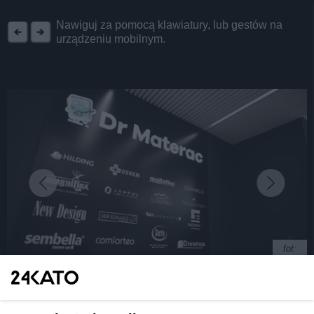
REKLAMA
Nawiguj za pomocą klawiatury, lub gestów na
urządzeniu mobilnym.
fot:
Czy poduszka wpływa na dobry sen?