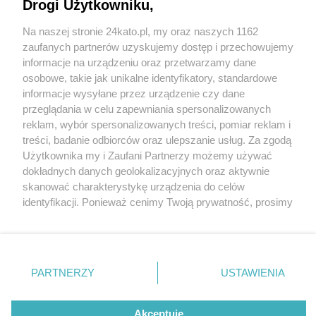
Drogi Użytkowniku,
Na naszej stronie 24kato.pl, my oraz naszych 1162
Wydawca mediów
lokalnych
zaufanych partnerów uzyskujemy dostęp i przechowujemy
informacje na urządzeniu oraz przetwarzamy dane
osobowe, takie jak unikalne identyfikatory, standardowe
4 / 5
informacje wysyłane przez urządzenie czy dane
przeglądania w celu zapewniania spersonalizowanych
Czy poduszka wpływa na
reklam, wybór spersonalizowanych treści, pomiar reklam i
Nie zapomnij
treści, badanie odbiorców oraz ulepszanie usług. Za zgodą
zapoznać się z:
polityką prywatności
regulamin korzystania z portali
dobry sen?
Użytkownika my i Zaufani Partnerzy możemy używać
Twoje
miasto
Skontakuj się
z nami
dokładnych danych geolokalizacyjnych oraz aktywnie
Piekary Śląskie
Kontakt
skanować charakterystykę urządzenia do celów
Chorzów
Wydawca
identyfikacji. Ponieważ cenimy Twoją prywatność, prosimy
Tarnowskie Góry
Redakcja
Ruda Śląska
Newsletter
o zgodę na korzystanie z tych technologii poprzez
Świętochłowice
Reklama
kliknięcie „Akceptuję”. Zgoda jest dobrowolna i zawsze
Tychy
możesz ją zmienić/wycofać klikając przycisk ustawień
Bytom
Katowice
prywatności znajdujący się w lewym dolnym rogu strony
REKLAMA
PARTNERZY
USTAWIENIA
Gliwice
. Niektóre rodzaje przetwarzania danych nie wymagają
Zabrze
Zagłębie
zgody użytkownika, ale masz prawo sprzeciwić się
takiemu przetwarzaniu. Preferencje będą miały
Akceptuję