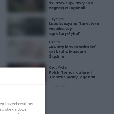
Światowe gwiazdy EDM
zagrają w Legendii
Turystyka
Lubelszczyzna. Turystyka
wiejska, czy
agroturystyka?
Kultura
„Kwiaty innych światów" –
art brut w Muzeum
Śląskim
Czas Wolny
Polski Tomorrowland?
Ambitne plany Legendii
REKLAMA
tęp i przechowujemy
ory, standardowe