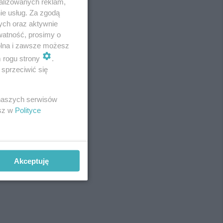
alizowanych reklam,
ie usług. Za zgodą
ych oraz aktywnie
watność, prosimy o
wolna i zawsze możesz
m rogu strony
.
sprzeciwić się
 naszych serwisów
esz w
Polityce
Akceptuję