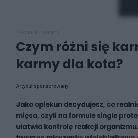
24kato.pl
/
reklama
Czym różni się k
karmy dla kota?
Artykuł sponsorowany
Jako opiekun decydujesz, co realni
mięsa, czyli na formule single pro
ułatwia kontrolę reakcji organizmu
tworząc mieszankę wielobiałkową 