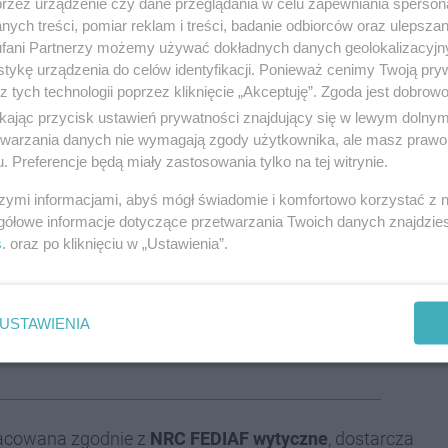
przez urządzenie czy dane przeglądania w celu zapewniania sperson
ych treści, pomiar reklam i treści, badanie odbiorców oraz ulepszan
fani Partnerzy możemy używać dokładnych danych geolokalizacyjn
wane vs. monobiałkowe
. Hydrolizat rozbija cząsteczki
tykę urządzenia do celów identyfikacji. Ponieważ cenimy Twoją pry
genność. Monobiałko natomiast upraszcza skład i
z tych technologii poprzez kliknięcie „Akceptuję”. Zgoda jest dobro
dla układu odpornościowego i jelit.
ikając przycisk ustawień prywatności znajdujący się w lewym dolny
etwarzania danych nie wymagają zgody użytkownika, ale masz prawo 
h i podrobach z jednego gatunku, zapewnia pełny
. Preferencje będą miały zastosowania tylko na tej witrynie.
. Tłuszcz powinien pochodzić z tego samego źródła,
szymi informacjami, abyś mógł świadomie i komfortowo korzystać z
alg. Na etykiecie szukaj jasnych deklaracji „100%
jedno
gółowe informacje dotyczące przetwarzania Twoich danych znajdzi
gatunków, bez drobiu w aromatach i bez mieszanych
s
. oraz po kliknięciu w „Ustawienia”.
ta a potrzeby
USTAWIENIA
racowana zgodnie z
NRC FEDIAF wytyczne
, dostarcza