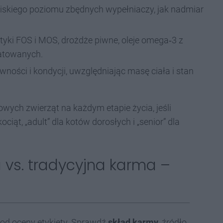
 niskiego poziomu zbędnych wypełniaczy, jak nadmiar
tyki FOS i MOS, drożdże piwne, oleje omega‑3 z
latowanych.
wności i kondycji, uwzględniając masę ciała i stan
owych zwierząt na każdym etapie życia, jeśli
ciąt, „adult” dla kotów dorosłych i „senior” dla
vs. tradycyjna karma –
j od oceny etykiety. Sprawdź
skład karmy
, źródło