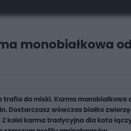
arma monobiałkowa o
e trafia do miski. Karma monobiałkowa d
tein. Dostarczasz wówczas białko zwierzę
. Z kolei karma tradycyjna dla kota łącz
o szerszym profilu aminokwasów.