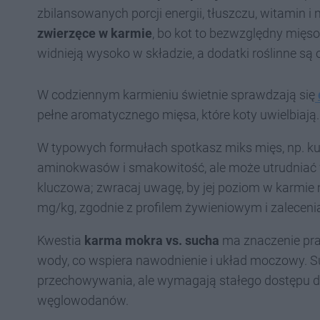
zbilansowanych porcji energii, tłuszczu, witamin 
zwierzęce w karmie
, bo kot to bezwzględny mięso
widnieją wysoko w składzie, a dodatki roślinne są 
W codziennym karmieniu świetnie sprawdzają się
pełne aromatycznego mięsa, które koty uwielbiają.
W typowych formułach spotkasz miks mięs, np. kur
aminokwasów i smakowitość, ale może utrudniać 
kluczowa; zwracaj uwagę, by jej poziom w karmie 
mg/kg, zgodnie z profilem żywieniowym i zaleceni
Kwestia
karma mokra vs. sucha
ma znaczenie pra
wody, co wspiera nawodnienie i układ moczowy. S
przechowywania, ale wymagają stałego dostępu do
węglowodanów.