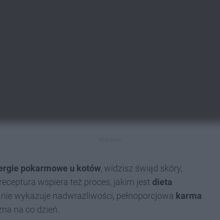
REKLAMA
ergie pokarmowe u kotów
, widzisz świąd skóry,
eceptura wspiera też proces, jakim jest
dieta
 i nie wykazuje nadwrażliwości, pełnoporcjowa
karma
na na co dzień.