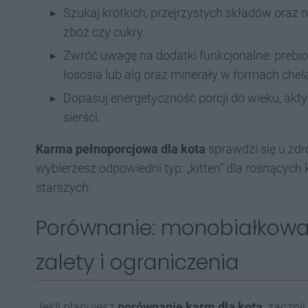
Szukaj krótkich, przejrzystych składów oraz
zbóż czy cukry.
Zwróć uwagę na dodatki funkcjonalne: prebio
łososia lub alg oraz minerały w formach che
Dopasuj energetyczność porcji do wieku, akty
sierści.
Karma pełnoporcjowa dla kota
sprawdzi się u zdr
wybierzesz odpowiedni typ: „kitten” dla rosnących ko
starszych.
Porównanie: monobiałkowa 
zalety i ograniczenia
Jeśli planujesz
porównanie karm dla kota
, zaczni