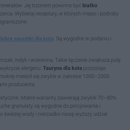
i minerałów. Jej trzonem powinno być
białko
żerca. Wybieraj receptury, w których mięso i podroby
ograniczone.
dobre saszetki dla kota
. Są wygodne w podaniu i
czak, indyk i wołowina. Takie łączenie zwiększa pulę
wykrycie alergenu.
Tauryna dla kota
pozostaje
mokrej mieścił się zwykle w zakresie 1000–2000
ami producenta.
ktyczne. Mokre warianty zawierają zwykle 70–80%
uche granulaty są wygodne do porcjowania i
 świeżej wody i nierzadko niosą wyższy udział