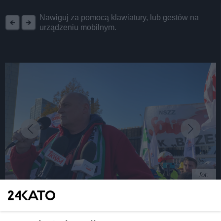
REKLAMA
Nawiguj za pomocą klawiatury, lub gestów na
urządzeniu mobilnym.
fot:
Demonstracja "Solidarności" w Luksemburgu. -