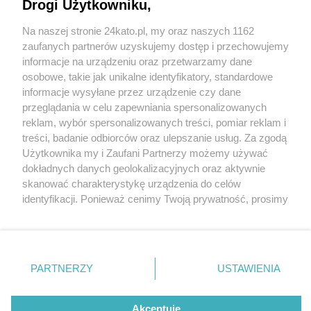
Dajemy wam czas do namysłu. Jeżeli nie, to
Drogi Użytkowniku,
podpalimy Europę - grzmiał Piotr Duda
Na naszej stronie 24kato.pl, my oraz naszych 1162
Wydawca mediów
lokalnych
zaufanych partnerów uzyskujemy dostęp i przechowujemy
informacje na urządzeniu oraz przetwarzamy dane
osobowe, takie jak unikalne identyfikatory, standardowe
6 / 16
informacje wysyłane przez urządzenie czy dane
przeglądania w celu zapewniania spersonalizowanych
Demonstracja Solidarności
reklam, wybór spersonalizowanych treści, pomiar reklam i
Nie zapomnij
treści, badanie odbiorców oraz ulepszanie usług. Za zgodą
zapoznać się z:
w Luksemburgu, 22.10 2021
polityką prywatności
regulamin korzystania z portali
Użytkownika my i Zaufani Partnerzy możemy używać
Twoje
miasto
Skontakuj się
z nami
dokładnych danych geolokalizacyjnych oraz aktywnie
Piekary Śląskie
Kontakt
skanować charakterystykę urządzenia do celów
Chorzów
Wydawca
Demonstracja Solidarności w Luksemburgu, 22.10 2021
identyfikacji. Ponieważ cenimy Twoją prywatność, prosimy
Tarnowskie Góry
Redakcja
Ruda Śląska
Newsletter
o zgodę na korzystanie z tych technologii poprzez
Świętochłowice
Reklama
kliknięcie „Akceptuję”. Zgoda jest dobrowolna i zawsze
Tychy
możesz ją zmienić/wycofać klikając przycisk ustawień
Bytom
Katowice
prywatności znajdujący się w lewym dolnym rogu strony
REKLAMA
PARTNERZY
USTAWIENIA
Gliwice
. Niektóre rodzaje przetwarzania danych nie wymagają
Zabrze
Zagłębie
zgody użytkownika, ale masz prawo sprzeciwić się
takiemu przetwarzaniu. Preferencje będą miały
Akceptuję