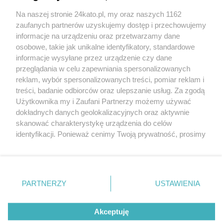
Na naszej stronie 24kato.pl, my oraz naszych 1162
Wydawca mediów
lokalnych
zaufanych partnerów uzyskujemy dostęp i przechowujemy
informacje na urządzeniu oraz przetwarzamy dane
osobowe, takie jak unikalne identyfikatory, standardowe
informacje wysyłane przez urządzenie czy dane
przeglądania w celu zapewniania spersonalizowanych
reklam, wybór spersonalizowanych treści, pomiar reklam i
Nie zapomnij
treści, badanie odbiorców oraz ulepszanie usług. Za zgodą
zapoznać się z:
polityką prywatności
regulamin korzystania z portali
Użytkownika my i Zaufani Partnerzy możemy używać
Twoje
miasto
Skontakuj się
z nami
dokładnych danych geolokalizacyjnych oraz aktywnie
Piekary Śląskie
Kontakt
skanować charakterystykę urządzenia do celów
Chorzów
Wydawca
identyfikacji. Ponieważ cenimy Twoją prywatność, prosimy
Tarnowskie Góry
Redakcja
Ruda Śląska
Newsletter
o zgodę na korzystanie z tych technologii poprzez
Świętochłowice
Reklama
kliknięcie „Akceptuję”. Zgoda jest dobrowolna i zawsze
Tychy
możesz ją zmienić/wycofać klikając przycisk ustawień
Bytom
Katowice
prywatności znajdujący się w lewym dolnym rogu strony
PARTNERZY
USTAWIENIA
Gliwice
. Niektóre rodzaje przetwarzania danych nie wymagają
Zabrze
Zagłębie
zgody użytkownika, ale masz prawo sprzeciwić się
Akceptuję
takiemu przetwarzaniu. Preferencje będą miały