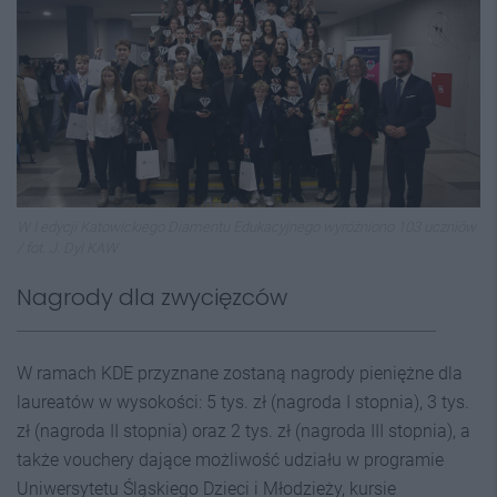
W I edycji Katowickiego Diamentu Edukacyjnego wyróżniono 103 uczniów
/ fot. J. Dyl KAW
Nagrody dla zwycięzców
W ramach KDE przyznane zostaną nagrody pieniężne dla
laureatów w wysokości: 5 tys. zł (nagroda I stopnia), 3 tys.
zł (nagroda II stopnia) oraz 2 tys. zł (nagroda III stopnia), a
także vouchery dające możliwość udziału w programie
Uniwersytetu Śląskiego Dzieci i Młodzieży, kursie