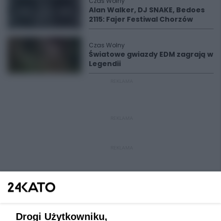
Czas Wolny
Alan Walker, DJ SNAKE, Bedoes
2115: Fajer Festiwal Chorzów
Czas Wolny
Światowe gwiazdy EDM zagrają w
Legendii
REKLAMA
REKLAMA
REKLAMA
Drogi Użytkowniku,