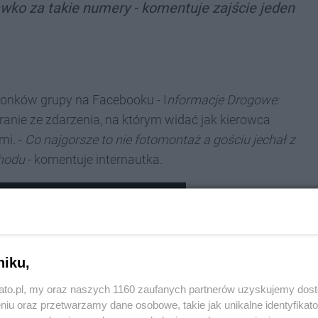
wko za takie numery - komentuje zajście jeden
łonków grupy na Facebooku - I
nformacje Drogowe:
ranie ze zdarzenia, na którym widać jak kierowca
mi. -
Co najgorsze to nie fotomontaż a gościu jechał z
hodu
- komentuje internautka.
niku,
kato.pl, my oraz naszych 1160 zaufanych partnerów uzyskujemy dos
niu oraz przetwarzamy dane osobowe, takie jak unikalne identyfikat