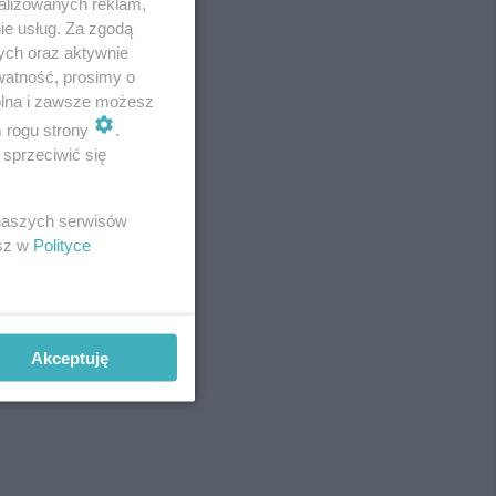
alizowanych reklam,
ie usług. Za zgodą
ych oraz aktywnie
watność, prosimy o
wolna i zawsze możesz
m rogu strony
.
sprzeciwić się
 naszych serwisów
esz w
Polityce
Akceptuję