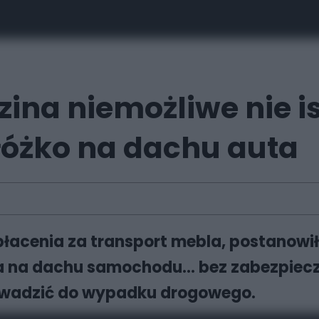
ina niemożliwe nie is
łóżko na dachu auta
łacenia za transport mebla, postanowił 
ka na dachu samochodu... bez zabezpiec
owadzić do wypadku drogowego.