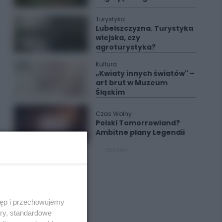
Turystyka
Lubelszczyzna. Turystyka
wiejska, czy
agroturystyka?
Kultura
„Kwiaty innych światów" –
art brut w Muzeum
Śląskim
Czas Wolny
Polski Tomorrowland?
Ambitne plany Legendii
REKLAMA
tęp i przechowujemy
ory, standardowe