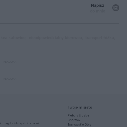
Napisz
do mnie
ikea katowice,
nieodpowiedzialny kierowca,
transport łóżka,
REKLAMA
REKLAMA
Twoje
miasto
Piekary Śląskie
Chorzów
i
regulamin korzystania z portali
Tarnowskie Góry