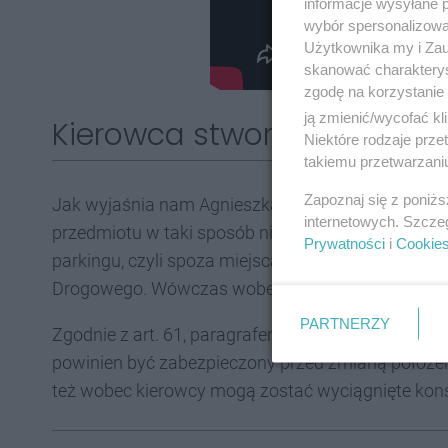
informacje wysyłane 
wybór spersonalizowan
Użytkownika my i Zau
skanować charakterys
zgodę na korzystanie 
ją zmienić/wycofać kl
Kierowca stworzył zagrożen
Niektóre rodzaje prz
takiemu przetwarzaniu
Zapoznaj się z poniż
Jak wyjaśnia nam Agnieszka Żyłka, rzeczniczka p
internetowych. Szcze
przedmiotu w taki sposób nie jest dozwolony. W p
Prywatności
i
Cookie
parkingu, czyli spoza miejsca nieobjętego ruchem,
Drogowego. Wówczas wobec takiego kierowcy moż
PARTNERZY
Zgodnie z art. 61, paragrafem trzecim Prawa o r
powinien być zabezpieczony przed zmianą położe
też wobec kierowcy mogą zostać wyciągnięte kon