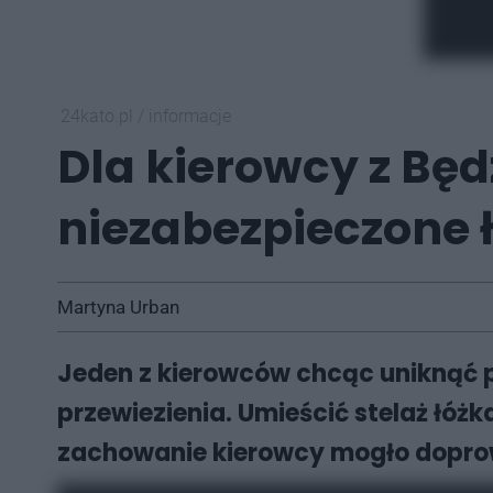
24kato.pl
/
informacje
Dla kierowcy z Będz
niezabezpieczone 
Martyna Urban
Jeden z kierowców chcąc uniknąć p
przewiezienia. Umieścić stelaż łóż
zachowanie kierowcy mogło dopr