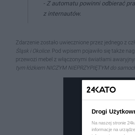
- Z automatu powinni odbierać pra
z internautów.
Zdarzenie zostało uwiecznione przez jednego z cz
Śląsk i Okolice
. Pod wpisem pojawiło się także nag
przewozi mebel z włączonymi światłami awaryjny
tym łóżkiem NICZYM NIEPRZYPIĘTYM do samoc
Drogi Użytkow
Na naszej stronie 24
informacje na urządze