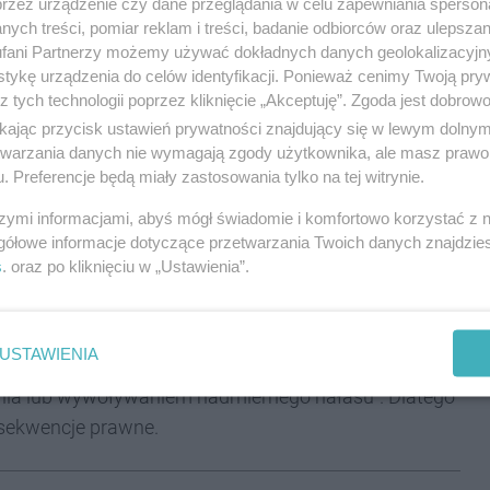
przez urządzenie czy dane przeglądania w celu zapewniania sperson
ych treści, pomiar reklam i treści, badanie odbiorców oraz ulepszan
fani Partnerzy możemy używać dokładnych danych geolokalizacyjn
tykę urządzenia do celów identyfikacji. Ponieważ cenimy Twoją pry
z tych technologii poprzez kliknięcie „Akceptuję”. Zgoda jest dobro
ikając przycisk ustawień prywatności znajdujący się w lewym dolny
ie w ruchu
etwarzania danych nie wymagają zgody użytkownika, ale masz prawo 
. Preferencje będą miały zastosowania tylko na tej witrynie.
szymi informacjami, abyś mógł świadomie i komfortowo korzystać z
rasowa katowickiej komendy policji przewóz
gółowe informacje dotyczące przetwarzania Twoich danych znajdzi
rzypadku, gdy kierowca wyjechałby poza teren
s
. oraz po kliknięciu w „Ustawienia”.
 należy zgłosić sytuację do Wydziału Ruchu
e zostać wydany wniosek o ukaranie.
USTAWIENIA
uchu drogowym: "Ładunek umieszczony na pojeździe
nia lub wywoływaniem nadmiernego hałasu". Dlatego
sekwencje prawne.