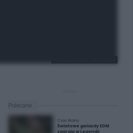
Informacje Drogowe - Śląsk i Okolice
REKLAMA
Polecane
Czas Wolny
Światowe gwiazdy EDM
zagrają w Legendii