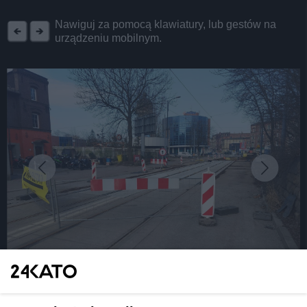
REKLAMA
Nawiguj za pomocą klawiatury, lub gestów na
urządzeniu mobilnym.
fot: Tramwaje Śląskie