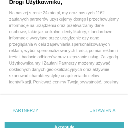
Drogi Użytkowniku,
Duże zmiany w ruchu tramwajowym w
Katowicach. Na jedne odcinki tramwaje wrócą, na
Na naszej stronie 24kato.pl, my oraz naszych 1162
innych nie będą kursować
Wydawca mediów
lokalnych
zaufanych partnerów uzyskujemy dostęp i przechowujemy
informacje na urządzeniu oraz przetwarzamy dane
4 / 4
osobowe, takie jak unikalne identyfikatory, standardowe
Swietochlowice arnii
informacje wysyłane przez urządzenie czy dane
przeglądania w celu zapewniania spersonalizowanych
krajowej tramwaj
reklam, wybór spersonalizowanych treści, pomiar reklam i
Nie zapomnij
treści, badanie odbiorców oraz ulepszanie usług. Za zgodą
zapoznać się z:
polityką prywatności
regulamin korzystania z portali
Użytkownika my i Zaufani Partnerzy możemy używać
Twoje
miasto
Skontakuj się
z nami
Od 1 kwietnia
wznowiony zostanie ruch tramwajów
dokładnych danych geolokalizacyjnych oraz aktywnie
Piekary Śląskie
Kontakt
skanować charakterystykę urządzenia do celów
w relacji: Świętochłowice – Chorzów Batory.
Chorzów
Wydawca
identyfikacji. Ponieważ cenimy Twoją prywatność, prosimy
Tarnowskie Góry
Redakcja
Ruda Śląska
Newsletter
o zgodę na korzystanie z tych technologii poprzez
Wróć do artykułu:
Świętochłowice
Reklama
kliknięcie „Akceptuję”. Zgoda jest dobrowolna i zawsze
Tychy
Duże zmiany w ruchu tramwajowym w
możesz ją zmienić/wycofać klikając przycisk ustawień
Bytom
Katowicach. Na jedne odcinki tramwaje wrócą,
Katowice
prywatności znajdujący się w lewym dolnym rogu strony
na innych nie będą kursować
PARTNERZY
USTAWIENIA
Gliwice
. Niektóre rodzaje przetwarzania danych nie wymagają
Zabrze
Zagłębie
zgody użytkownika, ale masz prawo sprzeciwić się
takiemu przetwarzaniu. Preferencje będą miały
Akceptuję
REKLAMA