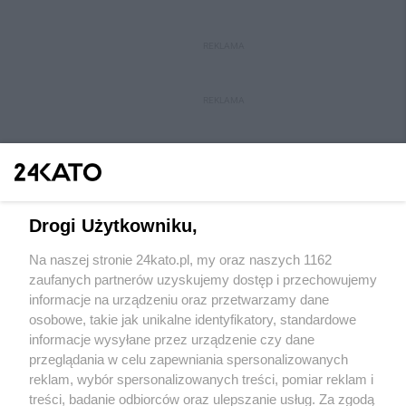
REKLAMA
REKLAMA
Drogi Użytkowniku,
Na naszej stronie 24kato.pl, my oraz naszych 1162
Wydawca mediów
lokalnych
zaufanych partnerów uzyskujemy dostęp i przechowujemy
informacje na urządzeniu oraz przetwarzamy dane
osobowe, takie jak unikalne identyfikatory, standardowe
informacje wysyłane przez urządzenie czy dane
przeglądania w celu zapewniania spersonalizowanych
reklam, wybór spersonalizowanych treści, pomiar reklam i
Nie zapomnij
treści, badanie odbiorców oraz ulepszanie usług. Za zgodą