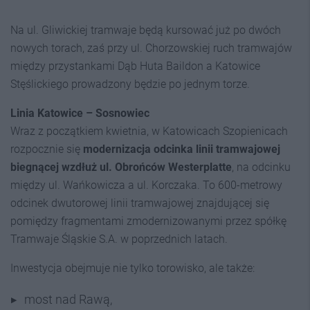
Na ul. Gliwickiej tramwaje będą kursować już po dwóch
nowych torach, zaś przy ul. Chorzowskiej ruch tramwajów
między przystankami Dąb Huta Baildon a Katowice
Stęślickiego prowadzony będzie po jednym torze.
Linia Katowice – Sosnowiec
Wraz z początkiem kwietnia, w Katowicach Szopienicach
rozpocznie się
modernizacja odcinka linii tramwajowej
biegnącej wzdłuż ul. Obrońców Westerplatte
, na odcinku
między ul. Wańkowicza a ul. Korczaka. To 600-metrowy
odcinek dwutorowej linii tramwajowej znajdującej się
pomiędzy fragmentami zmodernizowanymi przez spółkę
Tramwaje Śląskie S.A. w poprzednich latach.
Inwestycja obejmuje nie tylko torowisko, ale także:
most nad Rawą,