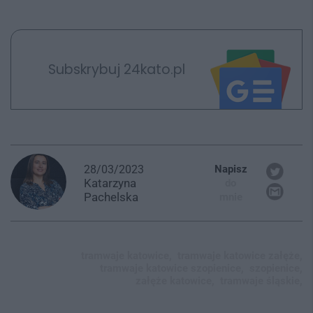
Subskrybuj 24kato.pl
28/03/2023
Napisz
Katarzyna
do
Pachelska
mnie
tramwaje katowice,
tramwaje katowice załęże,
tramwaje katowice szopienice,
szopienice,
załęże katowice,
tramwaje śląskie,