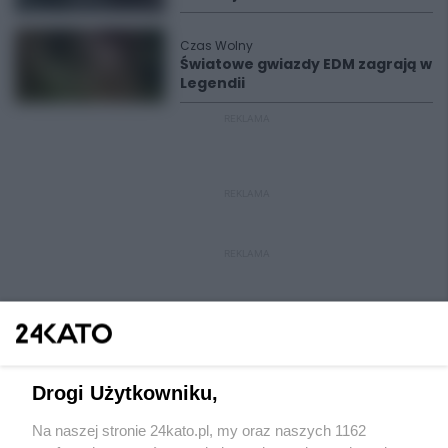
Czas Wolny
Światowe gwiazdy EDM zagrają w
Legendii
REKLAMA
REKLAMA
REKLAMA
Drogi Użytkowniku,
Na naszej stronie 24kato.pl, my oraz naszych 1162
Wydawca mediów
lokalnych