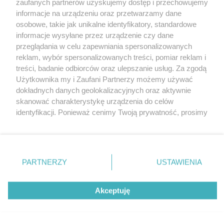
zaufanych partnerów uzyskujemy dostęp i przechowujemy
informacje na urządzeniu oraz przetwarzamy dane
osobowe, takie jak unikalne identyfikatory, standardowe
informacje wysyłane przez urządzenie czy dane
przeglądania w celu zapewniania spersonalizowanych
reklam, wybór spersonalizowanych treści, pomiar reklam i
Nie zapomnij
treści, badanie odbiorców oraz ulepszanie usług. Za zgodą
zapoznać się z:
polityką prywatności
regulamin korzystania z portali
Użytkownika my i Zaufani Partnerzy możemy używać
Twoje
miasto
Skontakuj się
z nami
dokładnych danych geolokalizacyjnych oraz aktywnie
Piekary Śląskie
Kontakt
skanować charakterystykę urządzenia do celów
Chorzów
Wydawca
identyfikacji. Ponieważ cenimy Twoją prywatność, prosimy
Tarnowskie Góry
Redakcja
Ruda Śląska
Newsletter
o zgodę na korzystanie z tych technologii poprzez
Świętochłowice
Reklama
kliknięcie „Akceptuję”. Zgoda jest dobrowolna i zawsze
Tychy
możesz ją zmienić/wycofać klikając przycisk ustawień
Bytom
Katowice
prywatności znajdujący się w lewym dolnym rogu strony
PARTNERZY
USTAWIENIA
Gliwice
. Niektóre rodzaje przetwarzania danych nie wymagają
Zabrze
Zagłębie
zgody użytkownika, ale masz prawo sprzeciwić się
Akceptuję
takiemu przetwarzaniu. Preferencje będą miały
zastosowania tylko na tej witrynie.
Zapoznaj się z poniższymi informacjami, abyś mógł