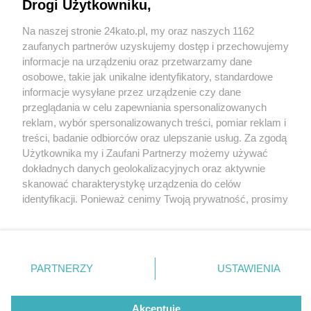
Drogi Użytkowniku,
Dwa przedszkola w Katowicach do likwidacji.
Rada Miasta podjęła decyzję w tej sprawie.
Na naszej stronie 24kato.pl, my oraz naszych 1162
Powodem jest mała liczba wychowanków
Wydawca mediów
lokalnych
zaufanych partnerów uzyskujemy dostęp i przechowujemy
informacje na urządzeniu oraz przetwarzamy dane
osobowe, takie jak unikalne identyfikatory, standardowe
informacje wysyłane przez urządzenie czy dane
2 / 7
przeglądania w celu zapewniania spersonalizowanych
reklam, wybór spersonalizowanych treści, pomiar reklam i
Przedszkole nr 88 w
Nie zapomnij
treści, badanie odbiorców oraz ulepszanie usług. Za zgodą
zapoznać się z:
polityką prywatności
regulamin korzystania z portali
Użytkownika my i Zaufani Partnerzy możemy używać
Katowicach idzie do
Twoje
miasto
Skontakuj się
z nami
dokładnych danych geolokalizacyjnych oraz aktywnie
Piekary Śląskie
Kontakt
skanować charakterystykę urządzenia do celów
likwidacji
Chorzów
Wydawca
identyfikacji. Ponieważ cenimy Twoją prywatność, prosimy
Tarnowskie Góry
Redakcja
Ruda Śląska
Newsletter
o zgodę na korzystanie z tych technologii poprzez
Świętochłowice
Reklama
kliknięcie „Akceptuję”. Zgoda jest dobrowolna i zawsze
Tychy
możesz ją zmienić/wycofać klikając przycisk ustawień
Bytom
Katowice
prywatności znajdujący się w lewym dolnym rogu strony
REKLAMA
PARTNERZY
USTAWIENIA
Gliwice
. Niektóre rodzaje przetwarzania danych nie wymagają
Zabrze
Zagłębie
zgody użytkownika, ale masz prawo sprzeciwić się
takiemu przetwarzaniu. Preferencje będą miały
Akceptuję