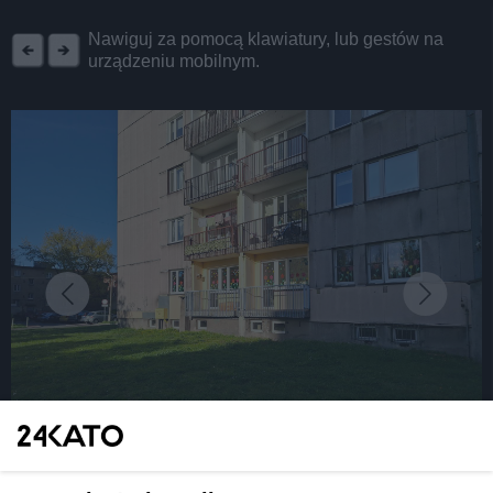
REKLAMA
Nawiguj za pomocą klawiatury, lub gestów na
urządzeniu mobilnym.
fot: Katarzyna Pachelska