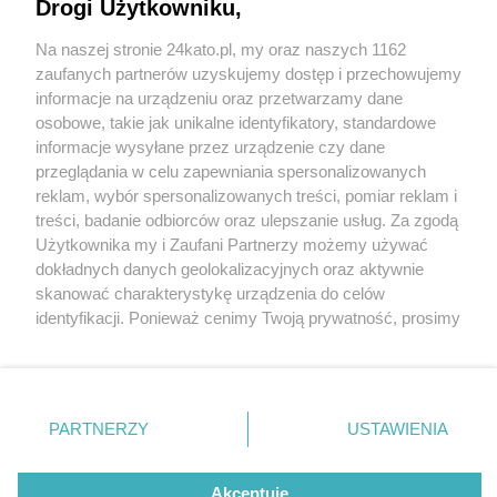
Drogi Użytkowniku,
Dwa przedszkola w Katowicach do likwidacji.
Rada Miasta podjęła decyzję w tej sprawie.
Na naszej stronie 24kato.pl, my oraz naszych 1162
Powodem jest mała liczba wychowanków
Wydawca mediów
lokalnych
zaufanych partnerów uzyskujemy dostęp i przechowujemy
informacje na urządzeniu oraz przetwarzamy dane
osobowe, takie jak unikalne identyfikatory, standardowe
informacje wysyłane przez urządzenie czy dane
3 / 7
przeglądania w celu zapewniania spersonalizowanych
reklam, wybór spersonalizowanych treści, pomiar reklam i
Przedszkole nr 88 w
Nie zapomnij
treści, badanie odbiorców oraz ulepszanie usług. Za zgodą
zapoznać się z:
polityką prywatności
regulamin korzystania z portali
Użytkownika my i Zaufani Partnerzy możemy używać
Katowicach idzie do
Twoje
miasto
Skontakuj się
z nami
dokładnych danych geolokalizacyjnych oraz aktywnie
Piekary Śląskie
Kontakt
skanować charakterystykę urządzenia do celów
likwidacji
Chorzów
Wydawca
identyfikacji. Ponieważ cenimy Twoją prywatność, prosimy
Tarnowskie Góry
Redakcja
Ruda Śląska
Newsletter
o zgodę na korzystanie z tych technologii poprzez
Świętochłowice
Reklama
kliknięcie „Akceptuję”. Zgoda jest dobrowolna i zawsze
Tychy
możesz ją zmienić/wycofać klikając przycisk ustawień
Bytom
Katowice
prywatności znajdujący się w lewym dolnym rogu strony
REKLAMA
PARTNERZY
USTAWIENIA
Gliwice
. Niektóre rodzaje przetwarzania danych nie wymagają
Zabrze
Zagłębie
zgody użytkownika, ale masz prawo sprzeciwić się
takiemu przetwarzaniu. Preferencje będą miały
Akceptuję