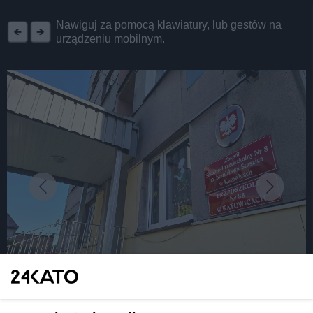
REKLAMA
Nawiguj za pomocą klawiatury, lub gestów na
urządzeniu mobilnym.
fot: Katarzyna Pachelska