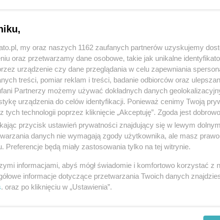
. 21.36
zastępy z Jednostki Ratowniczo-Gaśniczej II
Katowicach oraz Oficer Operacyjny Miasta zostali
mochodów osobowych na ul. 73 Pułku Piechoty w
niku,
rzyła się w pobliżu tartaku.
kato.pl, my oraz naszych 1162 zaufanych partnerów uzyskujemy dos
niu oraz przetwarzamy dane osobowe, takie jak unikalne identyfikat
wnictwa medycznego na miejscu zdarzenia i nie
przez urządzenie czy dane przeglądania w celu zapewniania sperson
nę Ligoty był zablokowany.
ych treści, pomiar reklam i treści, badanie odbiorców oraz ulepszan
fani Partnerzy możemy używać dokładnych danych geolokalizacyjn
tykę urządzenia do celów identyfikacji. Ponieważ cenimy Twoją pry
, o godz. 7:55
do Stanowiska Kierowania
z tych technologii poprzez kliknięcie „Akceptuję”. Zgoda jest dobro
j w Katowicach wpłynęło zgłoszenie o kolizji
ikając przycisk ustawień prywatności znajdujący się w lewym dolny
 miejsce
na skrzyżowaniu ulic. W. Wróblewskiego i
etwarzania danych nie wymagają zgody użytkownika, ale masz prawo 
. Preferencje będą miały zastosowania tylko na tej witrynie.
ia prowadziły dwa zastępy GBA z Jednostki
edycznego z dwóch karetek oraz policja.
szymi informacjami, abyś mógł świadomie i komfortowo korzystać z
gółowe informacje dotyczące przetwarzania Twoich danych znajdzi
s
. oraz po kliknięciu w „Ustawienia”.
rogowego to 7:50. Prawdopodobna przyczyna to