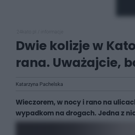
24kato.pl
/
informacje
Dwie kolizje w Ka
rana. Uważajcie, b
Katarzyna Pachelska
Wieczorem, w nocy i rano na ulicach
wypadkom na drogach. Jedna z nich