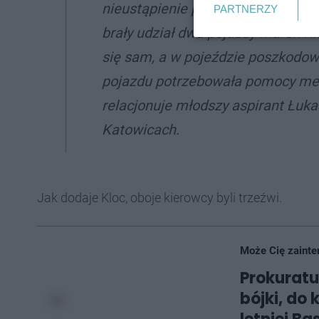
nieustąpienie pierwszeństwa prze
PARTNERZY
brały udział dwa pojazdy marek K
się sam, a w pojeździe poszkodow
pojazdu potrzebowała pomocy medy
relacjonuje młodszy aspirant Łuka
Katowicach.
Jak dodaje Kloc, oboje kierowcy byli trzeźwi.
Może Cię zainte
Prokuratu
bójki, do 