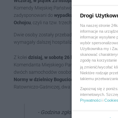
Wczoraj, w piątek 25 listopada 2022 roku, o godz
Komendy Miejskiej Państwowej Straży Pożarnej w 
zadysponowani do
wypadku drogowego dwóch sa
Drogi Użytkow
Ochojcu
, czyli na tzw. trzech garbach. Kolizja wyda
Na naszej stronie 24
informacje na urządze
Dwie osoby zostały przebadane przez zespół rato
informacje wysyłane 
wymagały dalszej hospitalizacji. Jeden pas w stro
wybór spersonalizowan
Użytkownika my i Zau
skanować charakterys
Z kolei
dzisiaj, w sobotę 26 listopada 2022 r., rano
zgodę na korzystanie 
Komendanta Miejskiego Państwowej Straży Pożarne
ją zmienić/wycofać kl
dwóch samochodów osobowych. Zdarzenie miało
Niektóre rodzaje prz
takiemu przetwarzaniu
Normy w dzielnicy Bogucice
. Na miejscu działan
Ratowniczo-Gaśniczej, dwa zespoły ratownictwa m
Zapoznaj się z poniż
internetowych. Szcze
Prywatności
i
Cookie
- Godzina zgłoszenia zdarzenia d