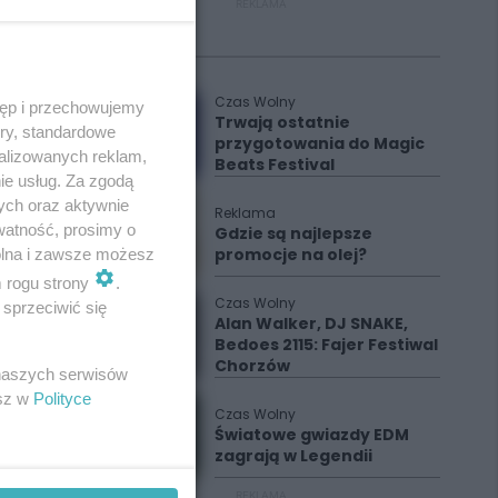
REKLAMA
Polecane
Czas Wolny
tęp i przechowujemy
Trwają ostatnie
ory, standardowe
przygotowania do Magic
alizowanych reklam,
Beats Festival
ie usług. Za zgodą
ych oraz aktywnie
Reklama
watność, prosimy o
Gdzie są najlepsze
promocje na olej?
wolna i zawsze możesz
m rogu strony
.
Czas Wolny
sprzeciwić się
Alan Walker, DJ SNAKE,
Bedoes 2115: Fajer Festiwal
Chorzów
 naszych serwisów
esz w
Polityce
Czas Wolny
Światowe gwiazdy EDM
zagrają w Legendii
REKLAMA