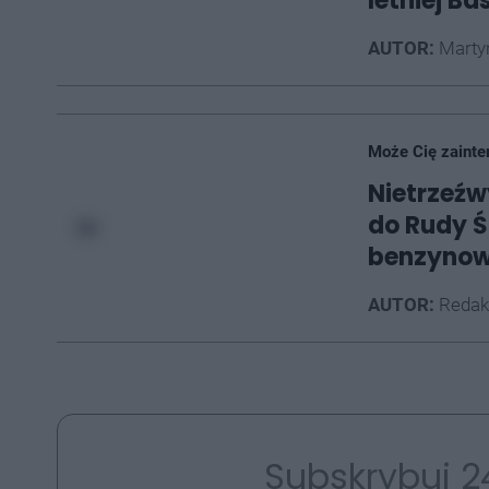
letniej Bas
AUTOR:
Marty
Może Cię zainte
Nietrzeźw
do Rudy Śl
benzynow
AUTOR:
Redak
Subskrybuj 2