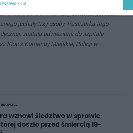
jazdu i to spod znaku "STOP". W zdarzeniu
USTAWIENIA
ia i Chevrolet. Domniemany sprawca poruszał
anego jechały trzy osoby. Pasażerka tego
cznej, została odwieziona do szpitala -
sz Kloc z Komendy Miejskiej Policji w
resować:
ra wznowi śledztwo w sprawie
której doszło przed śmiercią 19-