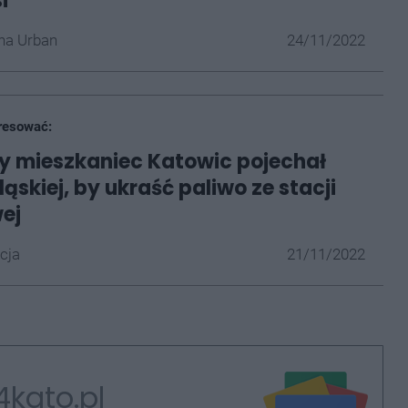
i
na Urban
24/11/2022
resować:
y mieszkaniec Katowic pojechał
ąskiej, by ukraść paliwo ze stacji
ej
cja
21/11/2022
4kato.pl