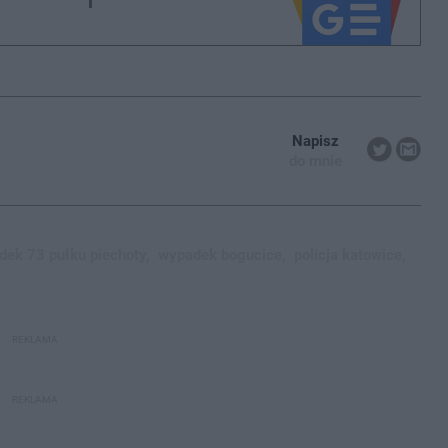
Napisz
do mnie
ek 73 pułku piechoty,
wypadek bogucice,
policja katowice,
REKLAMA
REKLAMA