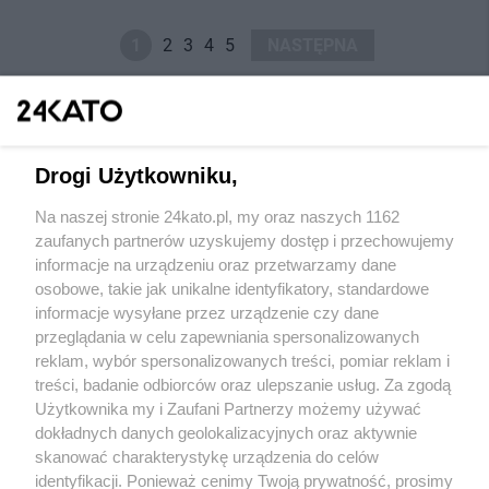
1
2
3
4
5
NASTĘPNA
Drogi Użytkowniku,
Na naszej stronie 24kato.pl, my oraz naszych 1162
Wydawca mediów
lokalnych
zaufanych partnerów uzyskujemy dostęp i przechowujemy
informacje na urządzeniu oraz przetwarzamy dane
osobowe, takie jak unikalne identyfikatory, standardowe
informacje wysyłane przez urządzenie czy dane
przeglądania w celu zapewniania spersonalizowanych
reklam, wybór spersonalizowanych treści, pomiar reklam i
Nie zapomnij
treści, badanie odbiorców oraz ulepszanie usług. Za zgodą
zapoznać się z:
polityką prywatności
regulamin korzystania z portali
Użytkownika my i Zaufani Partnerzy możemy używać
Twoje
miasto
Skontaktuj się
z nami
dokładnych danych geolokalizacyjnych oraz aktywnie
Piekary Śląskie
Kontakt
skanować charakterystykę urządzenia do celów
Chorzów
Wydawca
identyfikacji. Ponieważ cenimy Twoją prywatność, prosimy
Tarnowskie Góry
Redakcja