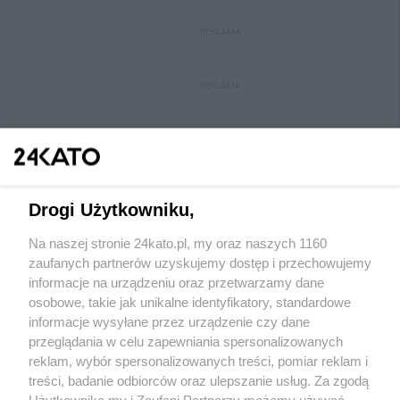
REKLAMA
REKLAMA
Drogi Użytkowniku,
Na naszej stronie 24kato.pl, my oraz naszych 1160
Wydawca mediów
lokalnych
zaufanych partnerów uzyskujemy dostęp i przechowujemy
informacje na urządzeniu oraz przetwarzamy dane
osobowe, takie jak unikalne identyfikatory, standardowe
informacje wysyłane przez urządzenie czy dane
przeglądania w celu zapewniania spersonalizowanych
reklam, wybór spersonalizowanych treści, pomiar reklam i
Nie zapomnij
treści, badanie odbiorców oraz ulepszanie usług. Za zgodą
zapoznać się z:
polityką prywatności
regulamin korzystania z portali
Użytkownika my i Zaufani Partnerzy możemy używać