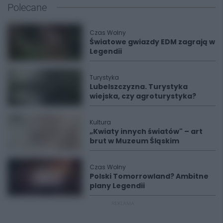
Polecane
Czas Wolny
Światowe gwiazdy EDM zagrają w
Legendii
Turystyka
Lubelszczyzna. Turystyka
wiejska, czy agroturystyka?
Kultura
„Kwiaty innych światów" – art
brut w Muzeum Śląskim
Czas Wolny
Polski Tomorrowland? Ambitne
plany Legendii
REKLAMA