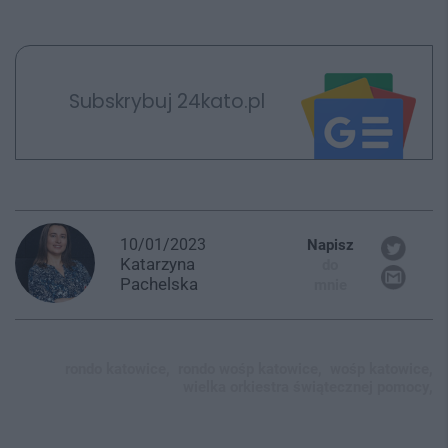
Subskrybuj 24kato.pl
10/01/2023
Napisz
Katarzyna
do
Pachelska
mnie
rondo katowice,
rondo wośp katowice,
wośp katowice,
wielka orkiestra świątecznej pomocy,