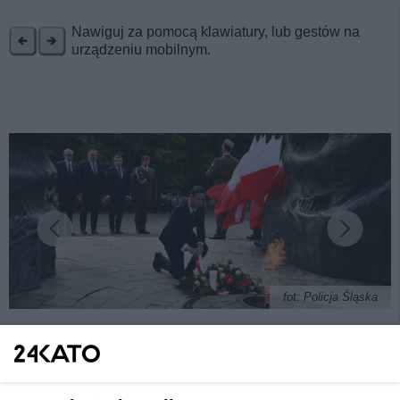
REKLAMA
Nawiguj za pomocą klawiatury, lub gestów na
urządzeniu mobilnym.
fot: Policja Śląska
Dzień Weterana obchodzono w Katowicach