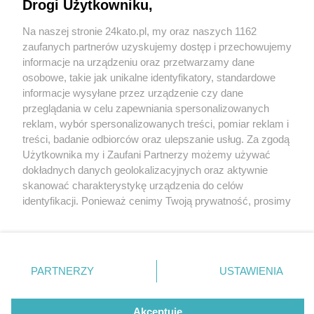
wcześniej. Był uroczysty apel, wyróżnienia, a na
Drogi Użytkowniku,
koniec – piknik w Parku Śląskim
Na naszej stronie 24kato.pl, my oraz naszych 1162
Wydawca mediów
lokalnych
zaufanych partnerów uzyskujemy dostęp i przechowujemy
informacje na urządzeniu oraz przetwarzamy dane
osobowe, takie jak unikalne identyfikatory, standardowe
3 / 5
informacje wysyłane przez urządzenie czy dane
Katowice Centralne
przeglądania w celu zapewniania spersonalizowanych
reklam, wybór spersonalizowanych treści, pomiar reklam i
Obchody Dnia Weterana
Nie zapomnij
treści, badanie odbiorców oraz ulepszanie usług. Za zgodą
zapoznać się z:
polityką prywatności
regulamin korzystania z portali
Użytkownika my i Zaufani Partnerzy możemy używać
Twoje
miasto
Skontakuj się
z nami
Działań Poza Granicami
dokładnych danych geolokalizacyjnych oraz aktywnie
Piekary Śląskie
Kontakt
skanować charakterystykę urządzenia do celów
Państwa 3
Chorzów
Wydawca
identyfikacji. Ponieważ cenimy Twoją prywatność, prosimy
Tarnowskie Góry
Redakcja
Ruda Śląska
Newsletter
o zgodę na korzystanie z tych technologii poprzez
Świętochłowice
Reklama
kliknięcie „Akceptuję”. Zgoda jest dobrowolna i zawsze
Tychy
możesz ją zmienić/wycofać klikając przycisk ustawień
Bytom
Katowice
prywatności znajdujący się w lewym dolnym rogu strony
REKLAMA
PARTNERZY
USTAWIENIA
Gliwice
. Niektóre rodzaje przetwarzania danych nie wymagają
Zabrze
Zagłębie
zgody użytkownika, ale masz prawo sprzeciwić się
takiemu przetwarzaniu. Preferencje będą miały
Akceptuję