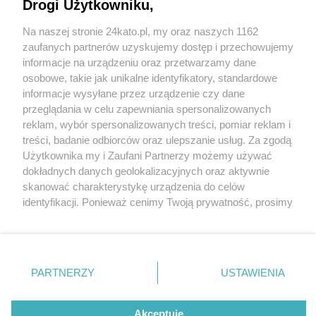
Drogi Użytkowniku,
Festiwal Roślin w Spodku jeszcze dzisiaj. Zobacz,
co można tu kupić i za ile
Na naszej stronie 24kato.pl, my oraz naszych 1162
Wydawca mediów
lokalnych
zaufanych partnerów uzyskujemy dostęp i przechowujemy
informacje na urządzeniu oraz przetwarzamy dane
osobowe, takie jak unikalne identyfikatory, standardowe
4 / 14
informacje wysyłane przez urządzenie czy dane
przeglądania w celu zapewniania spersonalizowanych
Festiwal roślin Katowice
reklam, wybór spersonalizowanych treści, pomiar reklam i
Spodek 2022 8
Nie zapomnij
treści, badanie odbiorców oraz ulepszanie usług. Za zgodą
zapoznać się z:
polityką prywatności
regulamin korzystania z portali
Użytkownika my i Zaufani Partnerzy możemy używać
Twoje
miasto
Skontakuj się
z nami
dokładnych danych geolokalizacyjnych oraz aktywnie
Piekary Śląskie
Kontakt
Festiwal Roślin w katowickim Spodku. Zdjęcia z 26
skanować charakterystykę urządzenia do celów
Chorzów
Wydawca
identyfikacji. Ponieważ cenimy Twoją prywatność, prosimy
Tarnowskie Góry
Redakcja
marca 2022
Ruda Śląska
Newsletter
o zgodę na korzystanie z tych technologii poprzez
Świętochłowice
Reklama
kliknięcie „Akceptuję”. Zgoda jest dobrowolna i zawsze
Tychy
możesz ją zmienić/wycofać klikając przycisk ustawień
Bytom
Katowice
prywatności znajdujący się w lewym dolnym rogu strony
REKLAMA
PARTNERZY
USTAWIENIA
Gliwice
. Niektóre rodzaje przetwarzania danych nie wymagają
Zabrze
Zagłębie
zgody użytkownika, ale masz prawo sprzeciwić się
takiemu przetwarzaniu. Preferencje będą miały
Akceptuję