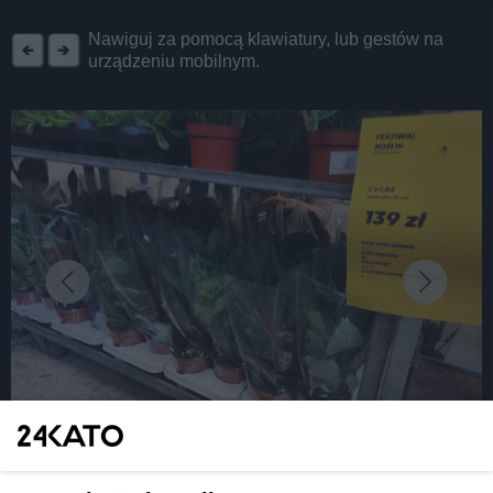
REKLAMA
Nawiguj za pomocą klawiatury, lub gestów na
urządzeniu mobilnym.
fot: Martyna Urban