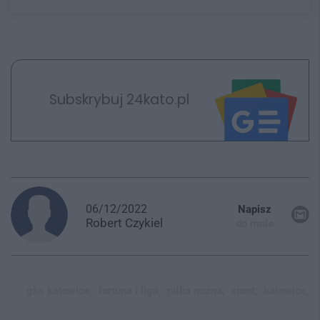
Subskrybuj 24kato.pl
06/12/2022
Napisz
Robert
Czykiel
do mnie
gks katowice,
fortuna i liga,
piłka nożna,
sport,
katowice,