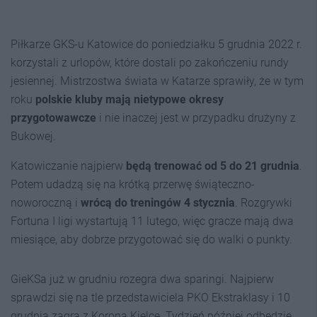
Piłkarze GKS-u Katowice do poniedziałku 5 grudnia 2022 r.
korzystali z urlopów, które dostali po zakończeniu rundy
jesiennej. Mistrzostwa świata w Katarze sprawiły, że w tym
roku
polskie kluby mają nietypowe okresy
przygotowawcze
i nie inaczej jest w przypadku drużyny z
Bukowej.
Katowiczanie najpierw
będą trenować od 5 do 21 grudnia
.
Potem udadzą się na krótką przerwę świąteczno-
noworoczną i
wrócą do treningów 4 stycznia
. Rozgrywki
Fortuna I ligi wystartują 11 lutego, więc gracze mają dwa
miesiące, aby dobrze przygotować się do walki o punkty.
GieKSa już w grudniu rozegra dwa sparingi. Najpierw
sprawdzi się na tle przedstawiciela PKO Ekstraklasy i 10
grudnia zagra z Koroną Kielce. Tydzień później odbędzie