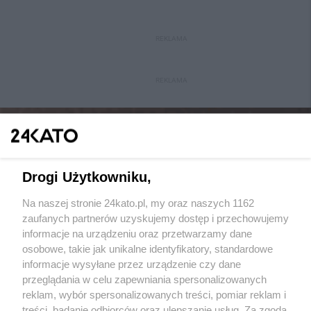
REKLAMA
REKLAMA
Drogi Użytkowniku,
Na naszej stronie 24kato.pl, my oraz naszych 1162
Wydawca mediów
lokalnych
zaufanych partnerów uzyskujemy dostęp i przechowujemy
informacje na urządzeniu oraz przetwarzamy dane
osobowe, takie jak unikalne identyfikatory, standardowe
informacje wysyłane przez urządzenie czy dane
przeglądania w celu zapewniania spersonalizowanych
reklam, wybór spersonalizowanych treści, pomiar reklam i
Nie zapomnij
treści, badanie odbiorców oraz ulepszanie usług. Za zgodą