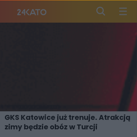
GKS Katowice już trenuje. Atrakcją
zimy będzie obóz w Turcji